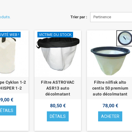
roduits.
Trier par :
Pertinence
VITÉ WEB !
VICTIME DU STOCK
ype Cyklon 1-2
Filtre ASTROVAC
Filtre nilfisk alto
HISPER 1-2
ASR13 auto
centix 50 premium
décolmatant
auto décolmatant
9,00 €
80,50 €
78,00 €
ÉTAILS
DÉTAILS
ACHETER