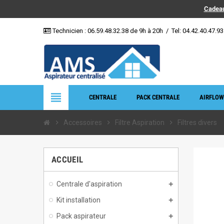
Cadeau
Technicien :
06.59.48.32.38
de 9h à 20h
/
Tel: 04.42.40.47.93
view_headline
CENTRALE
PACK CENTRALE
AIRFLOW
chevron_right
Accessoires
chevron_right
Filtre Aspiration
chevron_right
Filtres divers
ACCUEIL
Centrale d'aspiration
Kit installation
Pack aspirateur