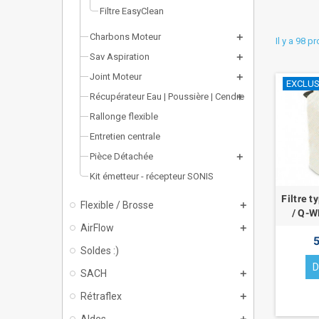
Filtre EasyClean
Charbons Moteur
Il y a 98 p
Sav Aspiration
Joint Moteur
EXCLUSI
Récupérateur Eau | Poussière | Cendre
Rallonge flexible
Entretien centrale
Pièce Détachée
Kit émetteur - récepteur SONIS
Filtre t
Flexible / Brosse
/ Q-W
AirFlow
5
Soldes :)
D
SACH
Rétraflex
Aldes