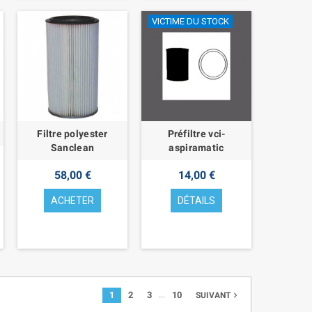
VICTIME DU STOCK
Filtre polyester
Préfiltre vci-
Sanclean
aspiramatic
58,00 €
14,00 €
ACHETER
DÉTAILS
…
1
2
3
10
navigate_next
SUIVANT