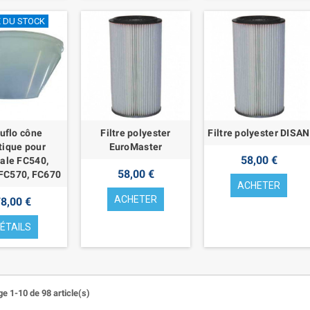
E DU STOCK
uflo cône
Filtre polyester
Filtre polyester DISAN
tique pour
EuroMaster
58,00 €
rale FC540,
58,00 €
FC570, FC670
ACHETER
ACHETER
8,00 €
ÉTAILS
ge 1-10 de 98 article(s)