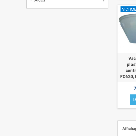
VICTIM
Vac
plas
cent
FC620, 
7
D
Afficha