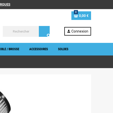
MARQUES
0
0,00 €
person
Connexion
search
IBLE / BROSSE
ACCESSOIRES
SOLDES