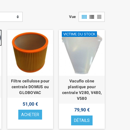
view_comfy
view_list
view_headline
Vue
VICTIME DU STOCK
Filtre cellulose pour
Vacuflo cône
centrale DOMUS ou
plastique pour
GLOBOVAC
centrale V280, V480,
V580
51,00 €
79,90 €
ACHETER
DÉTAILS