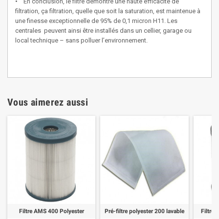
• En conclusion, le filtre démontre une haute efficacité de
filtration, ça filtration, quelle que soit la saturation, est maintenue à
une finesse exceptionnelle de 95% de 0,1 micron H11. Les
centrales peuvent ainsi être installés dans un cellier, garage ou
local technique – sans polluer l’environnement.
Vous aimerez aussi
Filtre AMS 400 Polyester
Pré-filtre polyester 200 lavable
Filtre