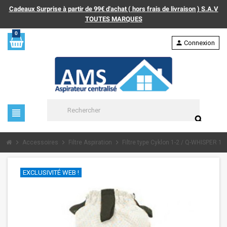
Cadeaux Surprise à partir de 99€ d'achat ( hors frais de livraison ) S.A.V
TOUTES MARQUES
0
person
Connexion
view_headline
search
chevron_right
chevron_right
chevron_right
Accessoires
Filtre Aspiration
Filtre type Cyklon 1-2 / Q-WHISPER 1-2
EXCLUSIVITÉ WEB !