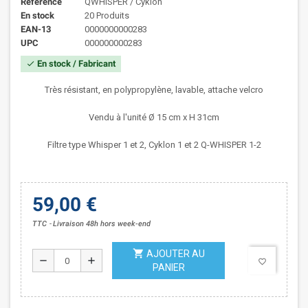
Référence
QWHISPER / Cyklon
En stock
20 Produits
EAN-13
0000000000283
UPC
000000000283
En stock / Fabricant
check
Très résistant, en polypropylène, lavable, attache velcro
Vendu à l'unité
Ø 15 cm x H 31cm
Filtre type Whisper 1 et 2, Cyklon 1 et 2 Q-WHISPER 1-2
59,00 €
TTC
Livraison 48h hors week-end
shopping_cart
AJOUTER AU
remove
add
favorite_border
PANIER