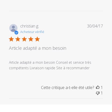
Date
christian g.
30/04/17
de
Acheteur vérifié
publi
Article adapté a mon besoin
Article adapté a mon besoin Conseil et service très
compétents Livraison rapide Site à recommander
Cette critique a-t-elle été utile?
1
1