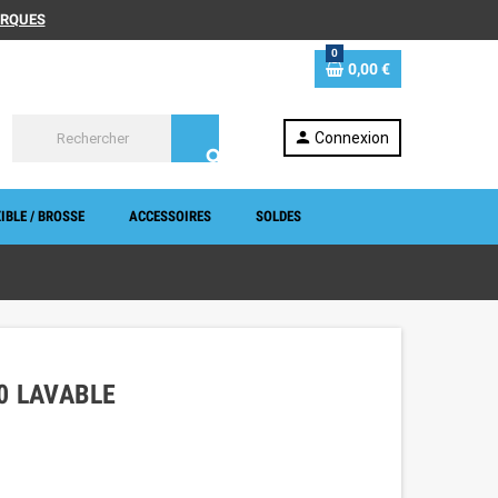
MARQUES
0
0,00 €
person
Connexion
search
IBLE / BROSSE
ACCESSOIRES
SOLDES
0 LAVABLE