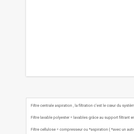
Filtre centrale aspiration , la filtration c'est le cœur du syst
Filtre lavable polyester = lavables grâce au support filtrant e
Filtre cellulose = compresseur ou *aspiration ( *avec un autr