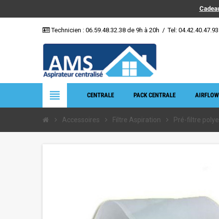
Cadeau
Technicien :
06.59.48.32.38
de 9h à 20h
/
Tel: 04.42.40.47.93
view_headline
CENTRALE
PACK CENTRALE
AIRFLOW
chevron_right
Accessoires
chevron_right
Filtre Aspiration
chevron_right
Pré-filtre poly