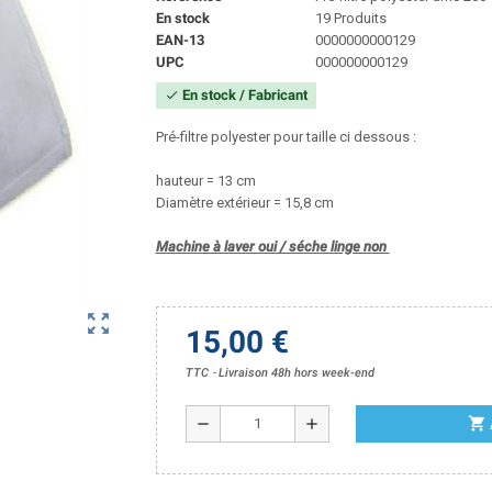
En stock
19 Produits
EAN-13
0000000000129
UPC
000000000129
En stock / Fabricant
check
Pré-filtre polyester pour taille ci dessous :
hauteur = 13 cm
Diamètre extérieur = 15,8 cm
Machine à laver oui / séche linge non
zoom_out_map
15,00 €
TTC
Livraison 48h hors week-end
shopping_cart
remove
add