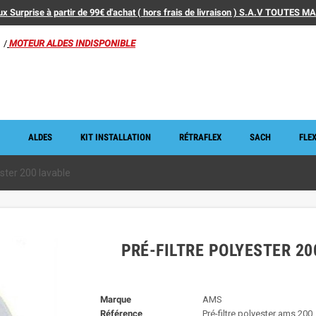
x Surprise à partir de 99€ d'achat ( hors frais de livraison ) S.A.V TOUTES 
/
MOTEUR ALDES INDISPONIBLE
ALDES
KIT INSTALLATION
RÉTRAFLEX
SACH
FLEX
ester 200 lavable
PRÉ-FILTRE POLYESTER 20
Marque
AMS
Référence
Pré-filtre polyester ams 200