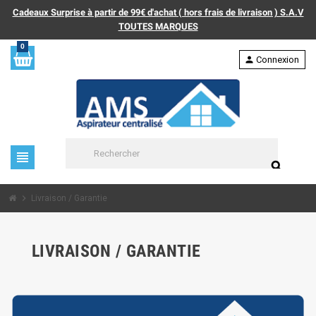
Cadeaux Surprise à partir de 99€ d'achat ( hors frais de livraison ) S.A.V
TOUTES MARQUES
0
person
Connexion
view_headline
search
chevron_right
Livraison / Garantie
LIVRAISON / GARANTIE