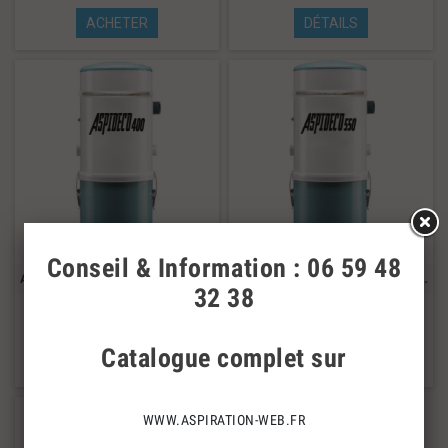
ACHETER
DÉTAILS
Conseil & Information : 06 59 48
Aspiration centralisée Ams 400 - 1900w
Aspiration centralisée Ams 550 - 3200w
32 38
570,00 €
1 069,00 €
Catalogue complet sur
ACHETER
ACHETER
WWW.ASPIRATION-WEB.FR