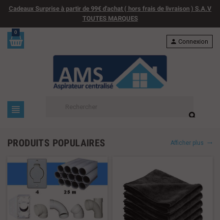
Cadeaux Surprise à partir de 99€ d'achat ( hors frais de livraison ) S.A.V
TOUTES MARQUES
0
person
Connexion
view_headline
search
PRODUITS POPULAIRES
Afficher plus