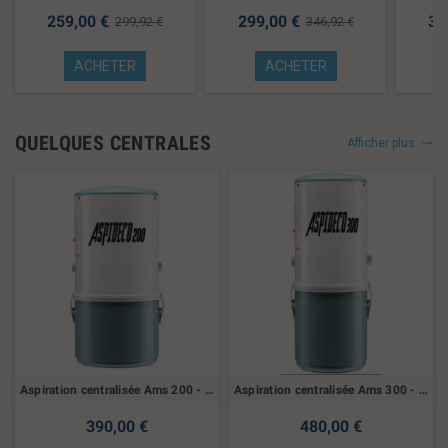
259,00 €
299,00 €
34
299,92 €
346,92 €
ACHETER
ACHETER
QUELQUES CENTRALES
Afficher plus
Aspiration centralisée Ams 200 - 1400w
Aspiration centralisée Ams 300 - 1600w
390,00 €
480,00 €