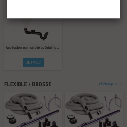
Aspiration centralisée spécial liquide 300 Ams
DÉTAILS
FLEXIBLE / BROSSE
Afficher plus