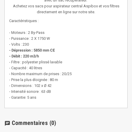
avec un sac récupérateur.
Achetez vos sacs pour aspirateur central Aspibox et vos filtres
directement en ligne sur notre site.
Caractéristiques :
- Moteurs : 2 By-Pass
- Puissance : 2 X 1750 W
- Volts : 230
- Dépression : 5850 mm CE
- Débit : 220 m3/h
- Filtre : polyester plissé lavable
- Capacité : 40 litres
- Nombre maximum de prises : 20/25
- Prise la plus éloignée : 80 m
- Dimensions : 102 x Ø 42
- Intensité sonore : 63 dB
- Garantie: 5 ans
Commentaires
(0)
chat