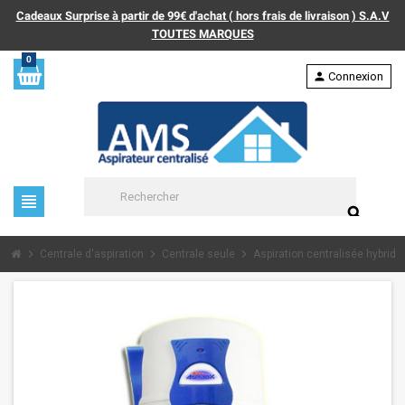
Cadeaux Surprise à partir de 99€ d'achat ( hors frais de livraison ) S.A.V
TOUTES MARQUES
0
person
Connexion
view_headline
search
chevron_right
chevron_right
chevron_right
Centrale d'aspiration
Centrale seule
Aspiration centralisée hybride