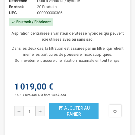
Référence
Dual à variateur / hybride
En stock
20 Produits
UPC
000000000386
En stock / Fabricant
check
Aspiration centralisée à variateur de vitesse hybrides qui peuvent
être utilisés
avec ou sans sac
.
Dans les deux cas, la filtration est assurée par un filtre, qui retient
même les particules de poussière microscopiques.
Son revêtement assure une filtration maximale en tout temps.
1 019,00 €
TTC
Livraison 48h hors week-end
shopping_cart
AJOUTER AU
remove
add
favorite_border
PANIER