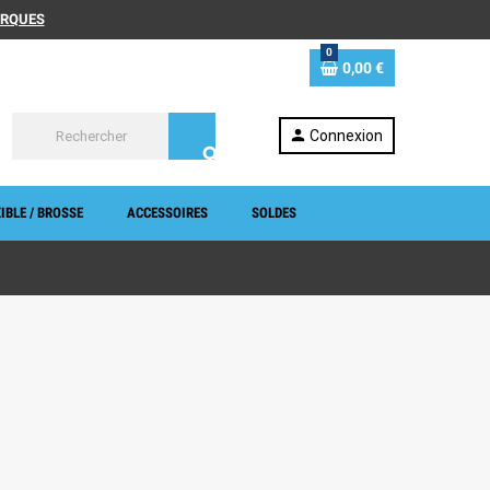
MARQUES
0
0,00 €
person
Connexion
search
IBLE / BROSSE
ACCESSOIRES
SOLDES