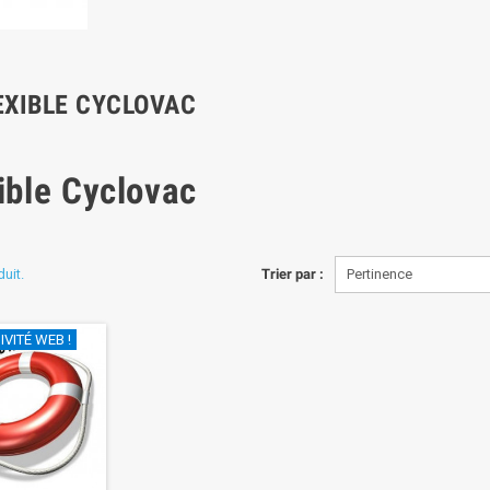
EXIBLE CYCLOVAC
ible Cyclovac
duit.
Trier par :
Pertinence
VITÉ WEB !