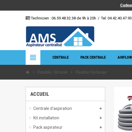
Cadeau
Technicien :
06.59.48.32.38
de 9h à 20h
/
Tel: 04.42.40.47.93
view_headline
CENTRALE
PACK CENTRALE
AIRFLOW
chevron_right
Flexible / Brosse
chevron_right
Flexible Cyclovac
ACCUEIL
Centrale d'aspiration
Kit installation
Pack aspirateur