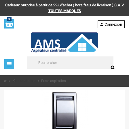
Cadeaux Surprise à partir de 99€ d'achat ( hors frais de livraison ) S.A.V
TOUTES MARQUES
0
person
Connexion
view_headline
search
chevron_right
chevron_right
Kit installation
Prise aspiration