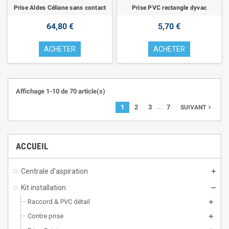
Prise Aldes Céliane sans contact
Prise PVC rectangle dyvac
64,80 €
5,70 €
ACHETER
ACHETER
Affichage 1-10 de 70 article(s)
…
1
2
3
7
navigate_next
SUIVANT
ACCUEIL
Centrale d'aspiration
Kit installation
Raccord & PVC détail
Contre prise