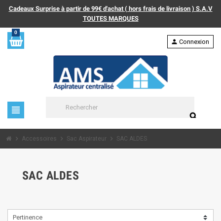
Cadeaux Surprise à partir de 99€ d'achat ( hors frais de livraison ) S.A.V
TOUTES MARQUES
0
person
Connexion
view_headline
search
chevron_right
chevron_right
chevron_right
Accessoires
Sac Aspirateur
SAC ALDES
SAC ALDES
Pertinence