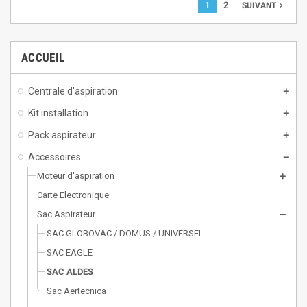
1
2
navigate_next
SUIVANT
ACCUEIL
Centrale d'aspiration
Kit installation
Pack aspirateur
Accessoires
Moteur d'aspiration
Carte Electronique
Sac Aspirateur
SAC GLOBOVAC / DOMUS / UNIVERSEL
SAC EAGLE
SAC ALDES
Sac Aertecnica