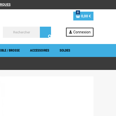
MARQUES
0
0,00 €
person
Connexion
search
IBLE / BROSSE
ACCESSOIRES
SOLDES