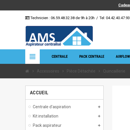
Cadeau
Technicien :
06.59.48.32.38
de 9h à 20h
/
Tel: 04.42.40.47.93
view_headline
CENTRALE
PACK CENTRALE
AIRFLOW
chevron_right
Accessoires
chevron_right
Pièce Détachée
chevron_right
Quincaillerie
ACCUEIL
Centrale d'aspiration
Kit installation
Pack aspirateur