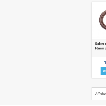
Gaine 
16mm d
1
A
Afficha