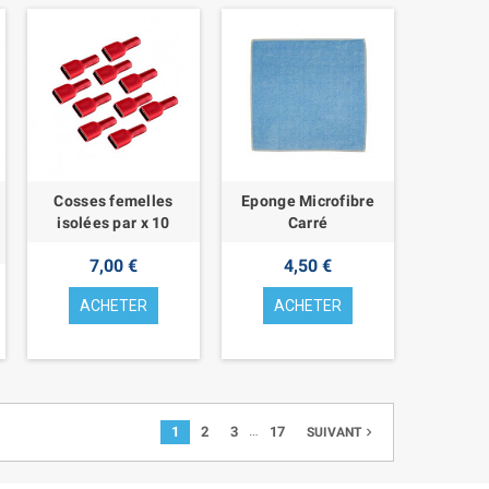
Cosses femelles
Eponge Microfibre
isolées par x 10
Carré
7,00 €
4,50 €
ACHETER
ACHETER
…
1
2
3
17
navigate_next
SUIVANT