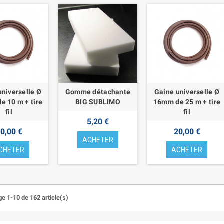
universelle Ø
Gomme détachante
Gaine universelle Ø
e 10 m + tire
BIG SUBLIMO
16mm de 25 m + tire
fil
fil
5,20 €
0,00 €
20,00 €
ACHETER
CHETER
ACHETER
ge 1-10 de 162 article(s)