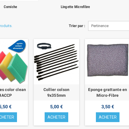
Corniche
Lingette Microfibre
produits.
Trier par :
Pertinence
es color clean
Collier colson
Eponge grattante en
HACCP
9x355mm
Micro-Fibre
5,50 €
5,00 €
3,50 €
CHETER
ACHETER
ACHETER