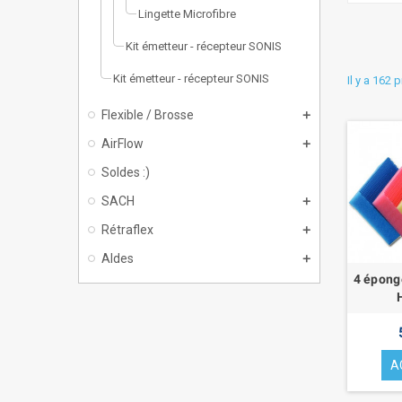
Lingette Microfibre
Kit émetteur - récepteur SONIS
Kit émetteur - récepteur SONIS
Il y a 162 
Flexible / Brosse
AirFlow
Soldes :)
SACH
Rétraflex
Aldes
4 épong
A