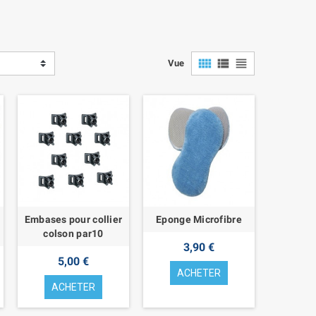
view_comfy
view_list
view_headline
Vue
Embases pour collier
Eponge Microfibre
colson par10
3,90 €
5,00 €
ACHETER
ACHETER