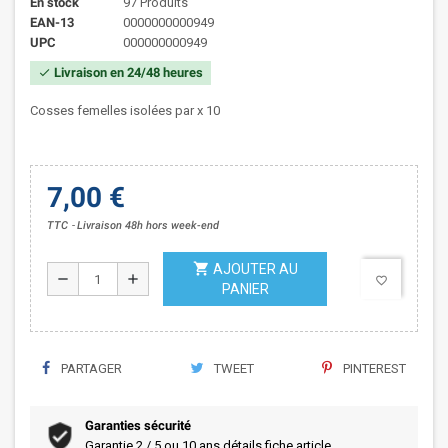
En stock
97 Produits
EAN-13
0000000000949
UPC
000000000949
Livraison en 24/48 heures
check
Cosses femelles isolées par x 10
7,00 €
TTC
Livraison 48h hors week-end
shopping_cart
AJOUTER AU
remove
add
favorite_border
PANIER
PARTAGER
TWEET
PINTEREST
Garanties sécurité
Garantie 2 / 5 ou 10 ans détails fiche article