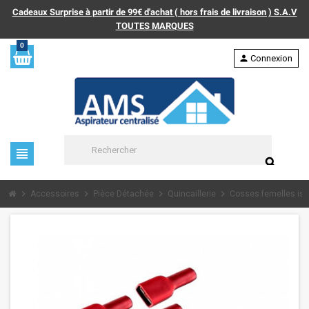
Cadeaux Surprise à partir de 99€ d'achat ( hors frais de livraison ) S.A.V
TOUTES MARQUES
0
person
Connexion
view_headline
search
chevron_right
chevron_right
chevron_right
chevron_right
Accessoires
Pièce Détachée
Quincaillerie
Cosses femelles iso