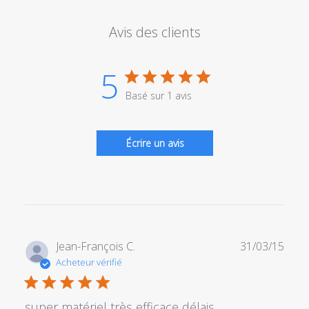
Avis des clients
5
Basé sur 1 avis
Écrire un avis
Date
Jean-François C.
31/03/15
de
Acheteur vérifié
publi
super matériel très efficace délais