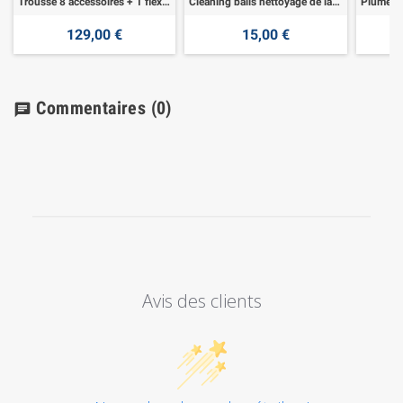
Trousse 8 accessoires + 1 flexible 9,10 m
Cleaning balls nettoyage de la tuyauterie pvc
129,00 €
15,00 €
Commentaires
(0)
chat
Avis des clients