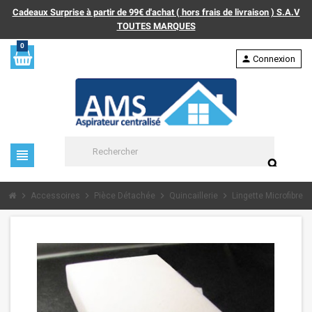
Cadeaux Surprise à partir de 99€ d'achat ( hors frais de livraison ) S.A.V
TOUTES MARQUES
0
person
Connexion
view_headline
search
chevron_right
chevron_right
chevron_right
chevron_right
chevron_
Accessoires
Pièce Détachée
Quincaillerie
Lingette Microfibre