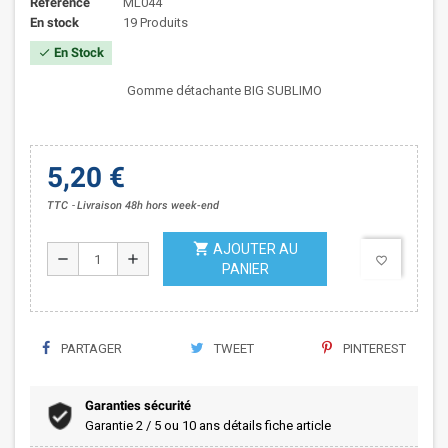
Référence
ML044
En stock
19 Produits
En Stock
check
Gomme détachante BIG SUBLIMO
5,20 €
TTC
Livraison 48h hors week-end
shopping_cart
AJOUTER AU
remove
add
favorite_border
PANIER
PARTAGER
TWEET
PINTEREST
Garanties sécurité
Garantie 2 / 5 ou 10 ans détails fiche article