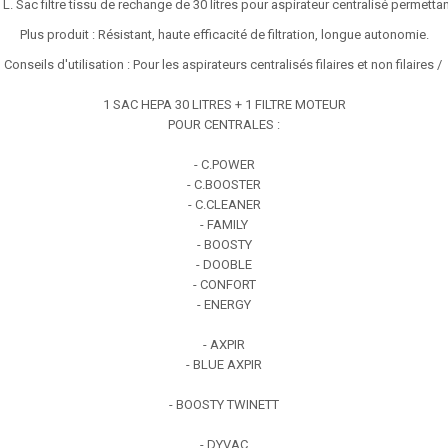
L. Sac filtre tissu de rechange de 30 litres pour aspirateur centralisé permettan
Plus produit : Résistant, haute efficacité de filtration, longue autonomie.
Conseils d'utilisation : Pour les aspirateurs centralisés filaires et non filaires /
1 SAC HEPA 30 LITRES + 1 FILTRE MOTEUR
POUR CENTRALES :
- C.POWER
- C.BOOSTER
- C.CLEANER
- FAMILY
- BOOSTY
- DOOBLE
- CONFORT
- ENERGY
- AXPIR
- BLUE AXPIR
- BOOSTY TWINETT
- DYVAC