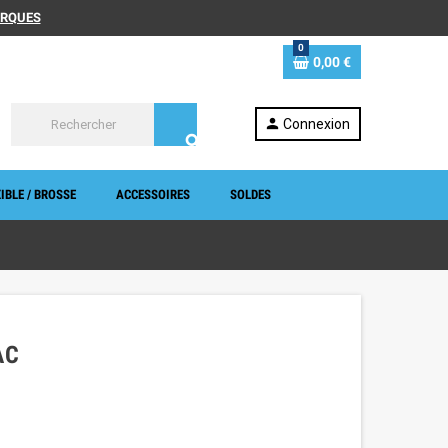
MARQUES
0
0,00 €
person
Connexion
search
IBLE / BROSSE
ACCESSOIRES
SOLDES
AC