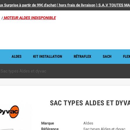
x Surprise à partir de 99€ d'achat ( hors frais de livraison ) S.A.V TOUTES 
/
MOTEUR ALDES INDISPONIBLE
ALDES
KIT INSTALLATION
RÉTRAFLEX
SACH
FLEX
Sac types Aldes et dyvac
SAC TYPES ALDES ET DYV
Marque
Aldes
Référence
Sac types Aldes et dyvac