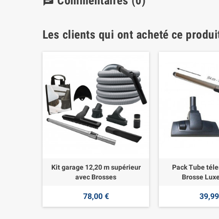
Commentaires
(0)
chat
Les clients qui ont acheté ce produi
Kit garage 12,20 m supérieur
Pack Tube téle
avec Brosses
Brosse Lux
78,00 €
39,99