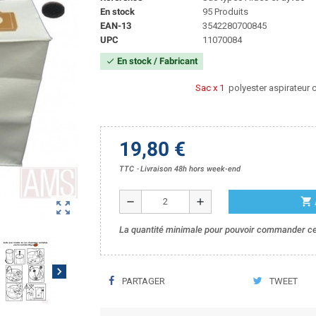
En stock
95 Produits
EAN-13
3542280700845
UPC
11070084
En stock / Fabricant
check
Sac x 1
polyester aspirateur c
19,80 €
TTC
Livraison 48h hors week-end
shopping_cart
remove
add
zoom_out_map
La quantité minimale pour pouvoir commander ce 
chevron_right
PARTAGER
TWEET