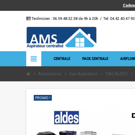
Cadeau
Technicien :
06.59.48.32.38
de 9h à 20h
/
Tel: 04.42.40.47.93
view_headline
CENTRALE
PACK CENTRALE
AIRFLOW
chevron_right
Accessoires
chevron_right
Sac Aspirateur
chevron_right
SAC ALDES
chevron_right
PROMO !