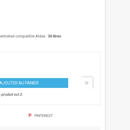
entralisé compatible Aldes :
30 litres
AJOUTER AU PANIER
favorite_border
produit est 2.
PINTEREST