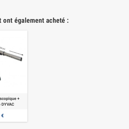
t ont également acheté :
scopique +
e DYVAC
 €