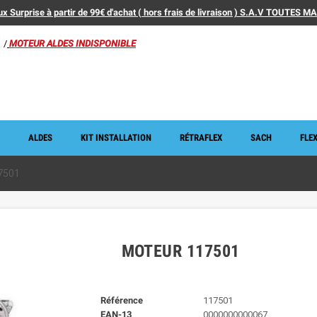
x Surprise à partir de 99€ d'achat ( hors frais de livraison ) S.A.V TOUTES 
/
MOTEUR ALDES INDISPONIBLE
ALDES
KIT INSTALLATION
RÉTRAFLEX
SACH
FLEX
7501
MOTEUR 117501
Référence
117501
EAN-13
0000000000067