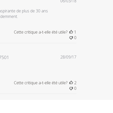
Date
06/03/18
de
 aspirante de plus de 30 ans
publication
pidemment.
Cette critique a-t-elle été utile?
1
0
Date
17501
28/09/17
de
publication
Cette critique a-t-elle été utile?
2
0