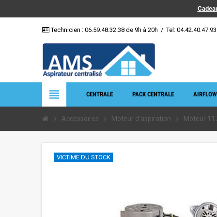
Cadeau
Technicien :
06.59.48.32.38
de 9h à 20h
/
Tel: 04.42.40.47.93
view_headline
CENTRALE
PACK CENTRALE
AIRFLOW
chevron_right
Accessoires
chevron_right
Moteur d'aspiration
chevron_right
Moteur 11
VICTIME DU STOCK