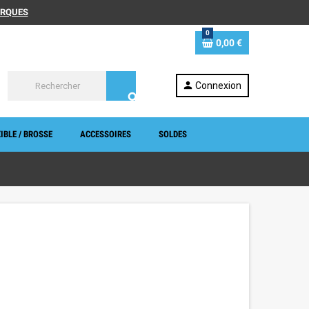
MARQUES
0
0,00 €
person
Connexion
search
IBLE / BROSSE
ACCESSOIRES
SOLDES