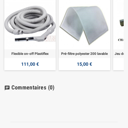
Flexible on-off Plastiflex
Pré-filtre polyester 200 lavable
111,00 €
15,00 €
Commentaires
(0)
chat