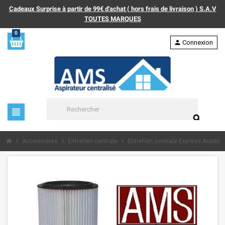
Cadeaux Surprise à partir de 99€ d'achat ( hors frais de livraison ) S.A.V
TOUTES MARQUES
0
person
Connexion
view_headline
search
chevron_right
chevron_right
chevron_right
Accessoires
Entretien centrale
Entretien centrale Express Aspib