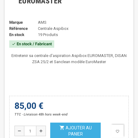
EUROMASTER
Marque
AMS
Référence
Centrale Aspibox
En stock
19 Produits
En stock / Fabricant
check
Entretenir sa centrale d'aspiration Aspibox EUROMASTER, DISAN
ZSA 25/2 et Sanclean modèle EuroMaster
85,00 €
TTC
Livraison 48h hors week-end
shopping_cart
AJOUTER AU
remove
add
favorite_border
PANIER