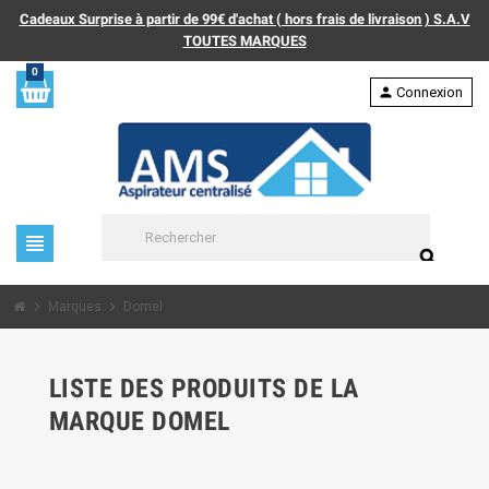
Cadeaux Surprise à partir de 99€ d'achat ( hors frais de livraison ) S.A.V
TOUTES MARQUES
0
person
Connexion
view_headline
search
chevron_right
chevron_right
Marques
Domel
LISTE DES PRODUITS DE LA
MARQUE DOMEL