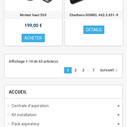
Moteur haut 550
Charbons DOMEL 462.3.651-9
199,00 €
DÉTAILS
ACHETER
Affichage 1-10 de 63 article(s)
…
1
2
3
7
navigate_next
SUIVANT
ACCUEIL
Centrale d'aspiration
Kit installation
Pack aspirateur