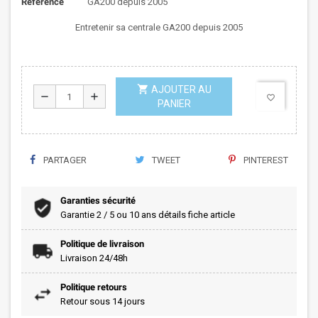
Référence
GA200 depuis 2005
Entretenir sa centrale GA200 depuis 2005
shopping_cart
AJOUTER AU
remove
add
favorite_border
PANIER
PARTAGER
TWEET
PINTEREST
Garanties sécurité
Garantie 2 / 5 ou 10 ans détails fiche article
Politique de livraison
Livraison 24/48h
Politique retours
Retour sous 14 jours