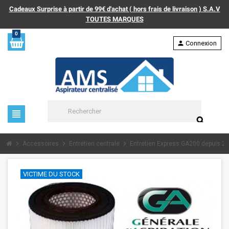
Cadeaux Surprise à partir de 99€ d'achat ( hors frais de livraison ) S.A.V
TOUTES MARQUES
0
person
Connexion
view_headline
search
chevron_right
chevron_right
chevron_right
Accessoires
Entretien centrale
Entretien Express GA200 depuis 2
VICTIME DU STOCK