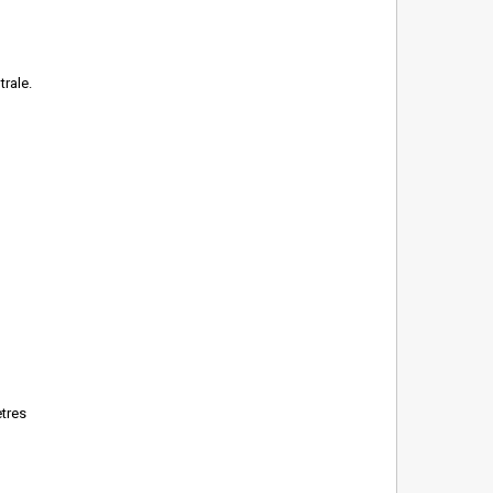
trale.
ètres