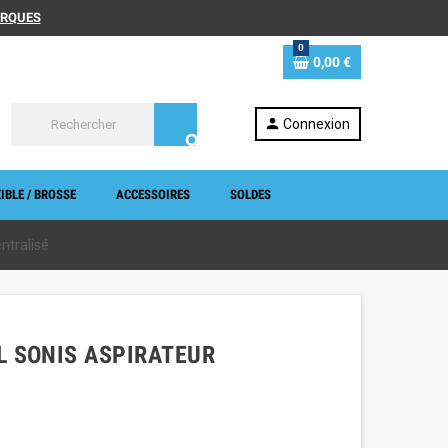
MARQUES
0
0,00 €
person
Connexion
search
IBLE / BROSSE
ACCESSOIRES
SOLDES
ntralisé
L SONIS ASPIRATEUR