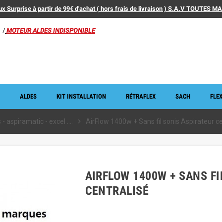
x Surprise à partir de 99€ d'achat ( hors frais de livraison ) S.A.V TOUTES 
/
MOTEUR ALDES INDISPONIBLE
ALDES
KIT INSTALLATION
RÉTRAFLEX
SACH
FLEX
- aspiramatic - excel ....
chevron_right
AirFlow 1400w + Sans fil sonis Aspirateur ce
AIRFLOW 1400W + SANS FI
CENTRALISÉ