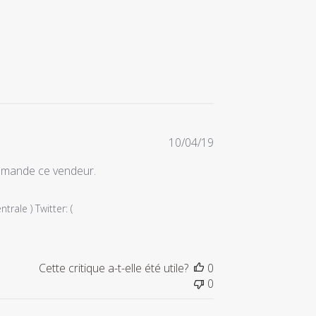
Date
10/04/19
de
ommande ce vendeur.
publication
ale ) Twitter: ( 
Cette critique a-t-elle été utile?
0
0