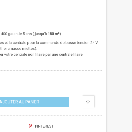
400 garantie 5 ans (
jusqu’à 180 m²
)
ises et la centrale pour la commande de basse tension 24 V.
nthe ramasse miettes).
otre centrale non filaire par une centrale filaire
AJOUTER AU PANIER
favorite_border
PINTEREST