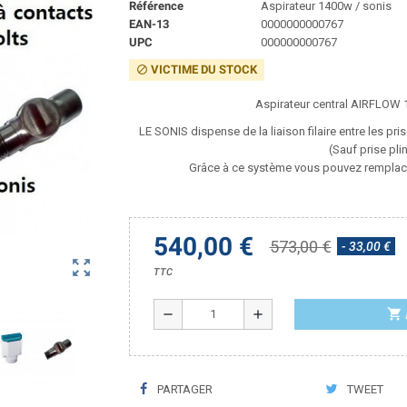
Référence
Aspirateur 1400w / sonis
EAN-13
0000000000767
UPC
000000000767
VICTIME DU STOCK
block
Aspirateur central AIRFLOW 1
LE
SONIS dispense de la liaison filaire entre les pr
(Sauf prise pli
Grâce à ce système vous pouvez remplacer v
540,00 €
573,00 €
- 33,00 €
zoom_out_map
TTC
shopping_cart
remove
add
PARTAGER
TWEET