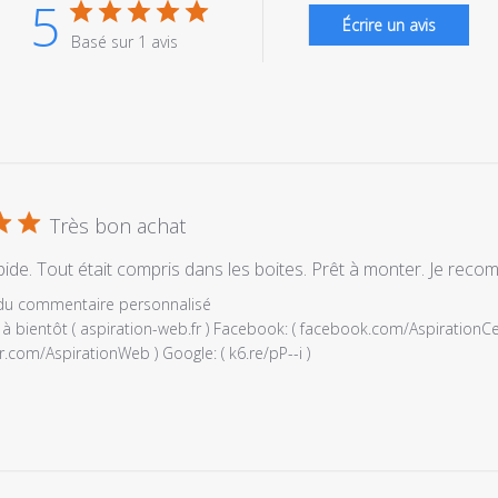
5
Écrire un avis
Basé sur 1 avis
Très bon achat
pide. Tout était compris dans les boites. Prêt à monter. Je rec
es
 du commentaire personnalisé
à bientôt ( aspiration-web.fr ) Facebook: ( facebook.com/AspirationCentr
r.com/AspirationWeb ) Google: ( k6.re/pP--i )