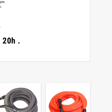
pte
n.
,
à 20h
.