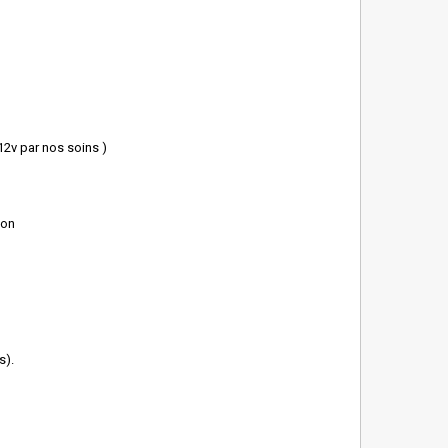
12v par nos soins )
ion
s).