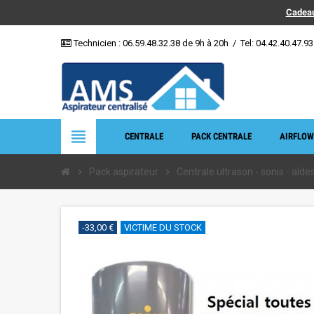
Cadeau
Technicien :
06.59.48.32.38
de 9h à 20h
/
Tel: 04.42.40.47.93
view_headline
CENTRALE
PACK CENTRALE
AIRFLOW
chevron_right
Pack aspirateur
chevron_right
Centrale ultrason - sonis - aldes 
-33,00 €
VICTIME DU STOCK