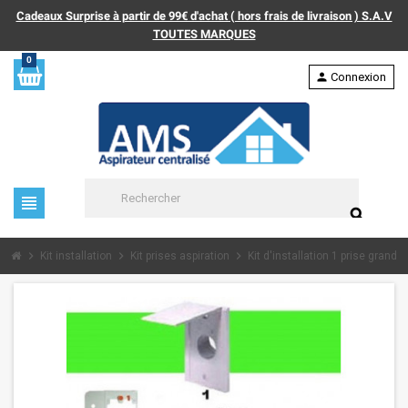
Cadeaux Surprise à partir de 99€ d'achat ( hors frais de livraison ) S.A.V
TOUTES MARQUES
0
person
Connexion
view_headline
search
chevron_right
chevron_right
chevron_right
Kit installation
Kit prises aspiration
Kit d'installation 1 prise grand c