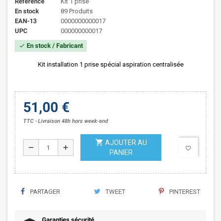
Référence
Kit 1 prise
En stock
89 Produits
EAN-13
0000000000017
UPC
000000000017
En stock / Fabricant
check
Kit installation 1 prise spécial aspiration centralisée
51,00 €
TTC
Livraison 48h hors week-end
shopping_cart
AJOUTER AU
remove
add
favorite_border
PANIER
PARTAGER
TWEET
PINTEREST
Garanties sécurité