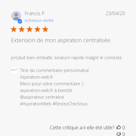
Date
Francis P.
23/04/20
de
Acheteur vérifié
publi
Extension de mon aspiration centralisée.
produit bien emballé, livraison rapide malgré le contexte.
Commentaires
Titre du commentaire personnalisé
du
Aspiration-web.fr

propriétaire
Merci pour votre commentaire :) 

du
aspiration-web.fr à bientôt

magasin
@aspirateur centralisé 

sur
#AspirationWeb #RestezChezVous
l'examen
par
Titre
Cette critique a-t-elle été utile?
0
du
0