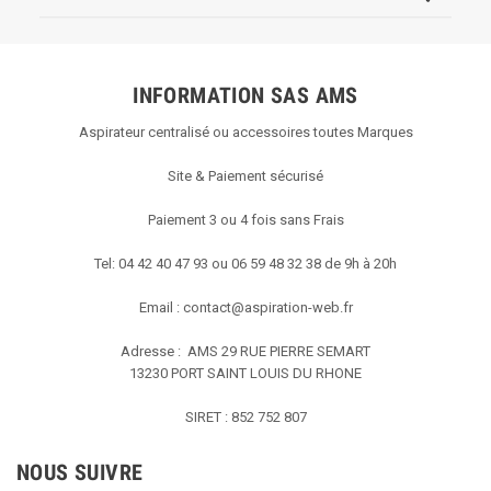
commentaire
personnalisé
le
Thu
INFORMATION SAS AMS
Apr
23
Aspirateur centralisé ou accessoires toutes Marques
2020
Site & Paiement sécurisé
Paiement 3 ou 4 fois sans Frais
Tel: 04 42 40 47 93 ou 06 59 48 32 38 de 9h à 20h
Email :
contact@aspiration-web.fr
Adresse : AMS
29 RUE PIERRE SEMART
13230 PORT SAINT LOUIS DU RHONE
SIRET : 852 752 807
NOUS SUIVRE