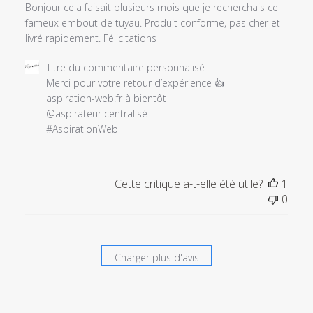
Bonjour cela faisait plusieurs mois que je recherchais ce
fameux embout de tuyau. Produit conforme, pas cher et
livré rapidement. Félicitations
Commentaires
Titre du commentaire personnalisé
du
Merci pour votre retour d’expérience 👍

propriétaire
aspiration-web.fr à bientôt

du
@aspirateur centralisé

magasin
#AspirationWeb
sur
l'examen
par
Cette critique a-t-elle été utile?
1
Titre
0
du
commentaire
personnalisé
le
Charger plus d'avis
Sat
Jan
09