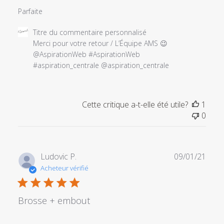
Parfaite
Commentaires
Titre du commentaire personnalisé
du
Merci pour votre retour / L’Équipe AMS 😉

propriétaire
@AspirationWeb #AspirationWeb

du
#aspiration_centrale @aspiration_centrale
magasin
sur
l'examen
Cette critique a-t-elle été utile?
1
par
0
Titre
du
commentaire
personnalisé
Date
Ludovic P.
09/01/21
le
de
Acheteur vérifié
Sun
publi
May
30
Brosse + embout
2021