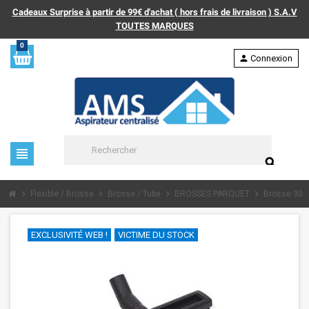
Cadeaux Surprise à partir de 99€ d'achat ( hors frais de livraison ) S.A.V
TOUTES MARQUES
0
person
Connexion
view_headline
search
chevron_right
chevron_right
chevron_right
chevron_right
Flexible / Brosse
Brosse / Tube
BROSSES PARQUET
Brosse 300m
EXCLUSIVITÉ WEB !
VICTIME DU STOCK