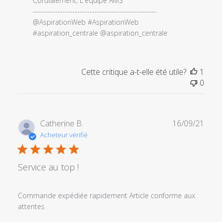
du
Cordialement, L'équipe AMS

magasin
--------------------------------------------------

sur
@AspirationWeb #AspirationWeb 
l'examen
#aspiration_centrale @aspiration_centrale
par
Titre
du
Cette critique a-t-elle été utile?
1
commentaire
0
personnalisé
le
Wed
Oct
Date
Catherine B.
16/09/21
06
de
Acheteur vérifié
2021
publi
Service au top !
Commande expédiée rapidement Article conforme aux
attentes