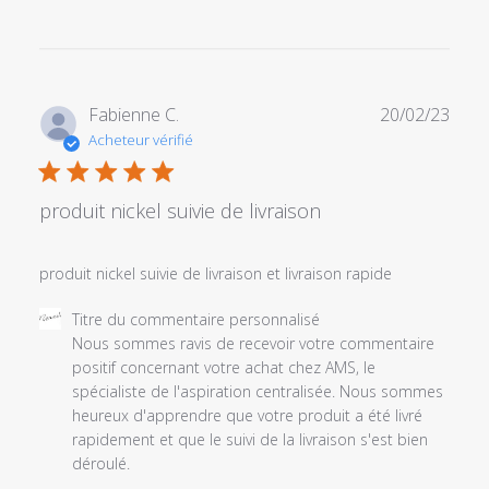
Date
Fabienne C.
20/02/23
de
Acheteur vérifié
publi
produit nickel suivie de livraison
produit nickel suivie de livraison et livraison rapide
Commentaires
Titre du commentaire personnalisé
du
Nous sommes ravis de recevoir votre commentaire 
propriétaire
positif concernant votre achat chez AMS, le 
du
spécialiste de l'aspiration centralisée. Nous sommes 
magasin
heureux d'apprendre que votre produit a été livré 
sur
rapidement et que le suivi de la livraison s'est bien 
l'examen
déroulé.

par