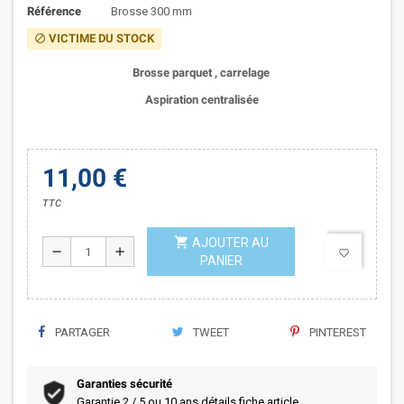
Référence
Brosse 300 mm
VICTIME DU STOCK
block
Brosse parquet , carrelage
Aspiration centralisée
11,00 €
TTC
shopping_cart
AJOUTER AU
remove
add
favorite_border
PANIER
PARTAGER
TWEET
PINTEREST
Garanties sécurité
Garantie 2 / 5 ou 10 ans détails fiche article