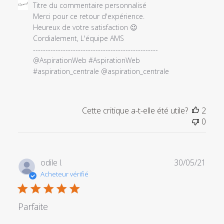
Commentaires
Titre du commentaire personnalisé
du
Merci pour ce retour d'expérience.

propriétaire
Heureux de votre satisfaction 😉

du
Cordialement, L'équipe AMS

magasin
--------------------------------------------------

sur
@AspirationWeb #AspirationWeb 
l'examen
#aspiration_centrale @aspiration_centrale
par
Titre
du
Cette critique a-t-elle été utile?
2
commentaire
0
personnalisé
le
Fri
Sep
Date
odile l.
30/05/21
17
de
Acheteur vérifié
2021
publi
Parfaite