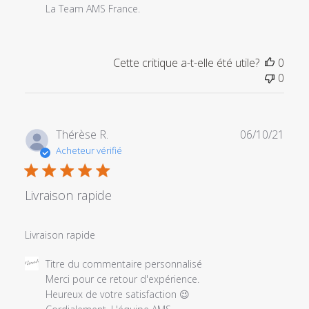
La Team AMS France.
Cette critique a-t-elle été utile?
0
0
Date
Thérèse R.
06/10/21
de
Acheteur vérifié
publi
Livraison rapide
Livraison rapide
Commentaires
Titre du commentaire personnalisé
du
Merci pour ce retour d'expérience.

propriétaire
Heureux de votre satisfaction 😉
