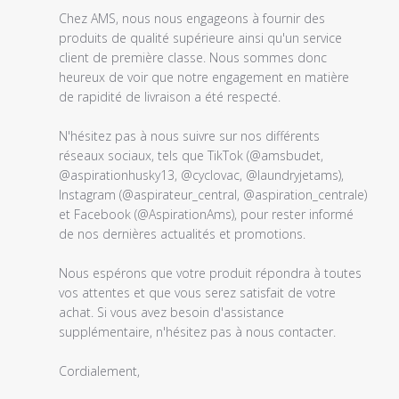
Titre
Chez AMS, nous nous engageons à fournir des 
du
produits de qualité supérieure ainsi qu'un service 
commentaire
client de première classe. Nous sommes donc 
personnalisé
heureux de voir que notre engagement en matière 
le
de rapidité de livraison a été respecté.

Wed
Feb
N'hésitez pas à nous suivre sur nos différents 
22
réseaux sociaux, tels que TikTok (@amsbudet, 
2023
@aspirationhusky13, @cyclovac, @laundryjetams), 
Instagram (@aspirateur_central, @aspiration_centrale) 
et Facebook (@AspirationAms), pour rester informé 
de nos dernières actualités et promotions.

Nous espérons que votre produit répondra à toutes 
vos attentes et que vous serez satisfait de votre 
achat. Si vous avez besoin d'assistance 
supplémentaire, n'hésitez pas à nous contacter.

Cordialement,
