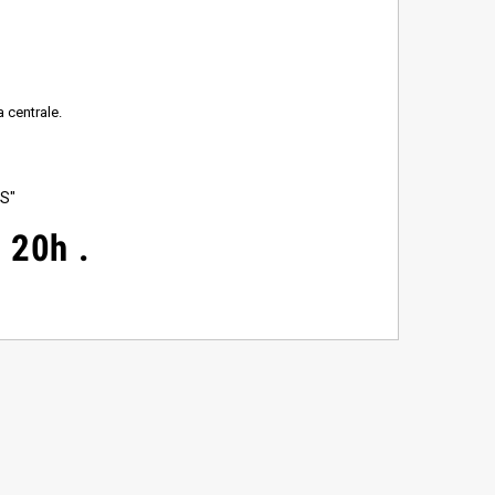
 centrale.
S"
à 20h
.