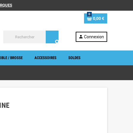
MARQUES
0
0,00 €
person
Connexion
search
IBLE / BROSSE
ACCESSOIRES
SOLDES
NNE