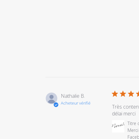
Nathalie B.
Acheteur vérifié
Très content
délai merci
Commentair
Titre
du
Merci 
propriétaire
Faceb