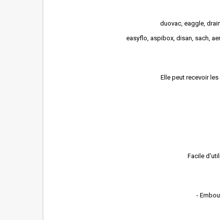
duovac, eaggle, drain
easyflo, aspibox, disan, sach, aer
Elle peut recevoir l
Facile d'uti
- Embout