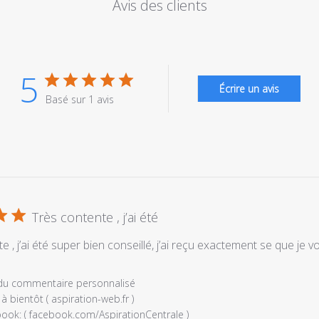
Avis des clients
5
Écrire un avis
Basé sur 1 avis
Très contente , j’ai été
e , j’ai été super bien conseillé, j’ai reçu exactement se que je v
es
 du commentaire personnalisé
à bientôt ( aspiration-web.fr ) 

ook: ( facebook.com/AspirationCentrale ) 
