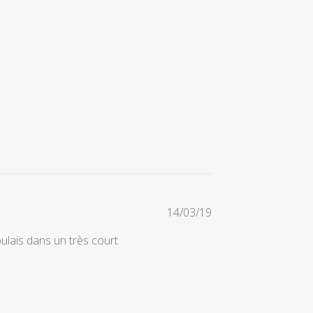
Date
14/03/19
de
oulais dans un très court
publication