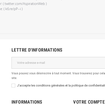
r: ( twitter.com/AspirationWeb )

: ( k6.re/pP--i )
e
é
LETTRE D'INFORMATIONS
Vous pouvez vous désinscrire à tout moment. Vous trouverez pour cela 
site.
J'accepte les conditions générales et la politique de confidentiali
INFORMATIONS
VOTRE COMPTE