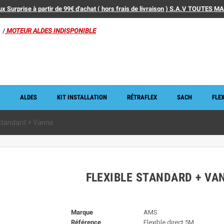
x Surprise à partir de 99€ d'achat ( hors frais de livraison ) S.A.V TOUTES 
/
MOTEUR ALDES INDISPONIBLE
ALDES
KIT INSTALLATION
RÉTRAFLEX
SACH
FLEX
 Standard + Vanne
FLEXIBLE STANDARD + VA
Marque
AMS
Référence
Flexible direct 5M