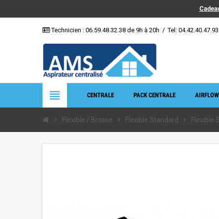
Cadeau
Technicien :
06.59.48.32.38
de 9h à 20h
/
Tel: 04.42.40.47.93
view_headline
CENTRALE
PACK CENTRALE
AIRFLOW
chevron_right
Flexible / Brosse
chevron_right
Flexible Standard
chevron_right
Flexible