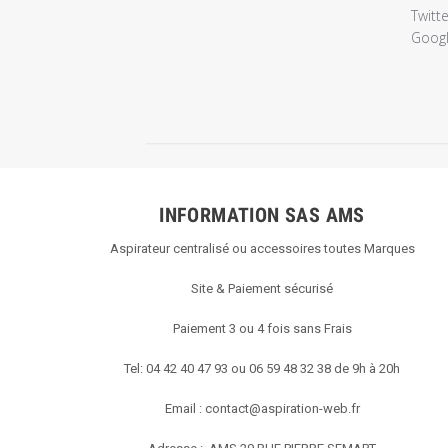
du
Twitte
magasin
Google
sur
l'examen
par
Titre
du
commentair
personnalis
le
INFORMATION SAS AMS
Thu
Aspirateur centralisé ou accessoires toutes Marques
Mar
14
Site & Paiement sécurisé
2019
Paiement 3 ou 4 fois sans Frais
Tel: 04 42 40 47 93 ou 06 59 48 32 38 de 9h à 20h
Email :
contact@aspiration-web.fr