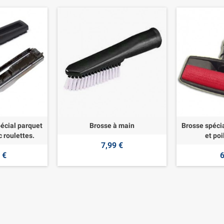
écial parquet
Brosse à main
Brosse spécia
c roulettes.
et poi
7,99 €
 €
6