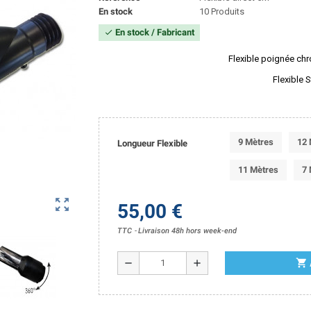
En stock
10 Produits
En stock / Fabricant
check
Flexible poignée chr
Flexible 
9 Mètres
12 
Longueur Flexible
11 Mètres
7 
zoom_out_map
55,00 €
TTC
Livraison 48h hors week-end
shopping_cart
remove
add