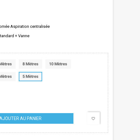
omée Aspiration centralisée
Standard + Vanne
Mètres
8 Mètres
10 Mètres
Mètres
5 Mètres
AJOUTER AU PANIER
favorite_border