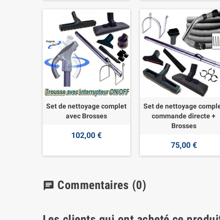
Set de nettoyage complet
Set de nettoyage compl
avec Brosses
commande directe +
Brosses
102,00 €
75,00 €
Commentaires
(0)
chat
Les clients qui ont acheté ce produi