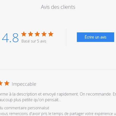
Avis des clients
4.8
Écrire un avis
Basé sur 5 avis
Impeccable
forme à la description et envoyé rapidement. On recommande. E
aucoup plus petite qu'on pensait...
es
 du commentaire personnalisé
vous remercions d'avoir pris le temps de partager votre expérience utili