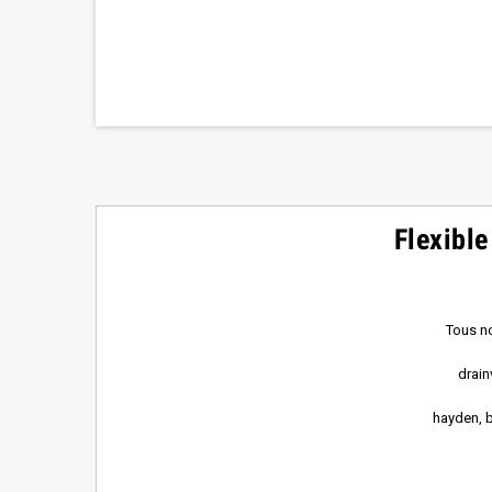
Flexible
Tous no
drain
hayden, b