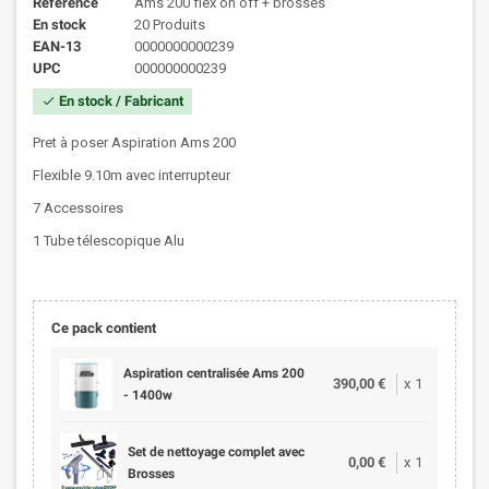
Référence
Ams 200 flex on off + brosses
En stock
20 Produits
EAN-13
0000000000239
UPC
000000000239
En stock / Fabricant
check
Pret à poser Aspiration Ams 200
Flexible 9.10m avec interrupteur
7 Accessoires
1 Tube télescopique Alu
Ce pack contient
Aspiration centralisée Ams 200
390,00 €
x
1
- 1400w
Set de nettoyage complet avec
0,00 €
x
1
Brosses