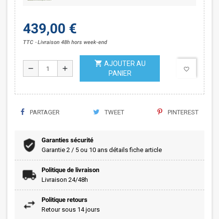
439,00 €
TTC
Livraison 48h hors week-end
shopping_cart
AJOUTER AU
remove
add
favorite_border
PANIER
PARTAGER
TWEET
PINTEREST
Garanties sécurité
Garantie 2 / 5 ou 10 ans détails fiche article
Politique de livraison
Livraison 24/48h
Politique retours
Retour sous 14 jours