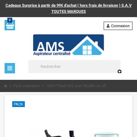
Cadeaux Surprise à partir de 99€ d'achat ( hors frais de livraison ) S.A.V
TOUTES MARQUES
0
person
Connexion
view_headline
search
chevron_right
chevron_right
Pack aspirateur
100m² Pack 200 avec flexible on off
PACK