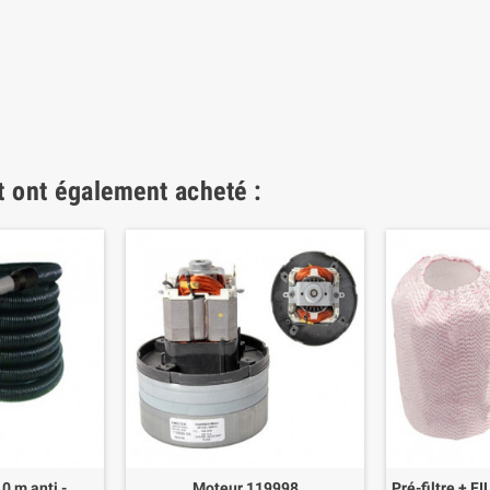
t ont également acheté :
10 m anti -
Moteur 119998
Pré-filtre + F