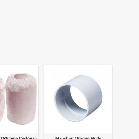
ILTRE type Cyclovac
Manchon / Bague FF de