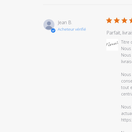
Jean B.
Acheteur vérifié
Parfait, livr
Commentair
Titre
du
Nous 
propriétaire
Nous 
du
livrai
magasin
sur
Nous 
l'examen
conse
par
tout 
Titre
centra
du
commentair
Nous 
personnalis
actua
le
https
Wed