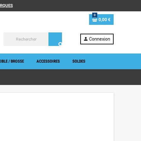
MARQUES
0
0,00 €
person
Connexion
search
IBLE / BROSSE
ACCESSOIRES
SOLDES