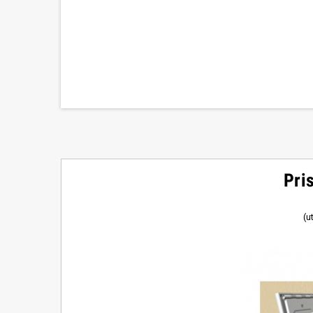
Pri
(u