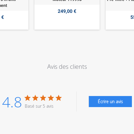
ment
249,00 €
 €
5
Avis des clients
4.8
Écrire un avis
Basé sur 5 avis