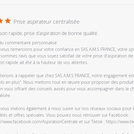
Prise aspirateur centralisée
aison rapide, prise d’aspiration de bonne qualité.
es
 du commentaire personnalisé
vous remercions pour votre confiance en SAS A.M.S FRANCE, votre spécia
sommes ravis que vous soyez satisfait de votre prise d'aspiration de 
son rapide ait été à la hauteur de vos attentes.

tenons à rappeler que chez SAS A.M.S FRANCE, notre engagement est de
ils en plus". Nous mettons tout en œuvre pour proposer des produits d
en vous offrant des conseils avisés pour vous accompagner dans le ch
lisée.

e
vous invitons également à nous suivre sur nos réseaux sociaux pour ê
é
lités et offres spéciales. Vous pouvez nous retrouver sur Facebook : 
://www.facebook.com/AspirationCentrale et sur Tiktok : https://www.