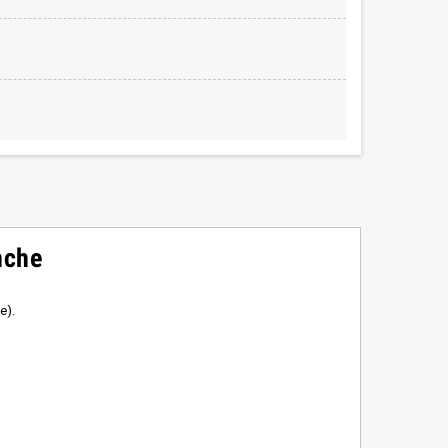
nche
e).