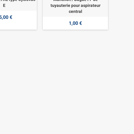
E
tuyauterie pour aspirateur
central
5,00 €
1,00 €