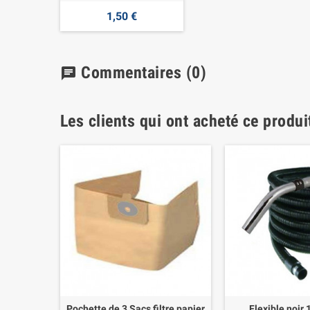
1,50 €
Commentaires
(0)
chat
Les clients qui ont acheté ce produi
Pochette de 3 Sacs filtre papier
Flexible noir 