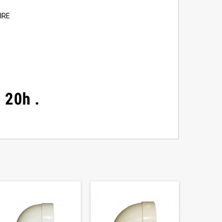
IRE
à 20h .