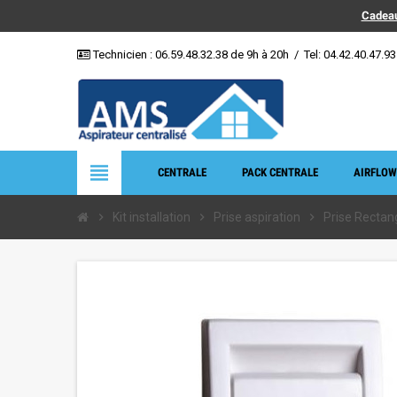
Cadeau
Technicien :
06.59.48.32.38
de 9h à 20h
/
Tel: 04.42.40.47.93
view_headline
CENTRALE
PACK CENTRALE
AIRFLOW
chevron_right
Kit installation
chevron_right
Prise aspiration
chevron_right
Prise Rectan