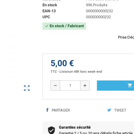
En stock
996 Produits
EAN-13
0000000000232
UPC
000000000232
En stock / Fabricant
check
Prise Dé
5,00 €
TTC
Livraison 48h hors week-end
shopping_cart
remove
add
zoom_out_map
PARTAGER
TWEET
Garanties sécurité
Garantie 2 / 5 ou 10 ans détails fiche article