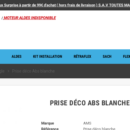
x Surprise à partir de 99€ d'achat ( hors frais de livraison ) S.A.V TOUTES 
/
MOTEUR ALDES INDISPONIBLE
ALDES
KIT INSTALLATION
RÉTRAFLEX
SACH
FLEX
gle
chevron_right
Prise déco Abs blanche
PRISE DÉCO ABS BLANCHE
Marque
AMS
Référence
Prise déco blanche