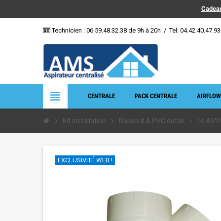
Cadeau
Technicien :
06.59.48.32.38
de 9h à 20h
/
Tel: 04.42.40.47.93
view_headline
CENTRALE
PACK CENTRALE
AIRFLOW
chevron_right
Kit installation
chevron_right
Raccord & PVC détail
chevron_right
Té 45°P
EXCLUSIVITÉ WEB !