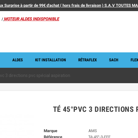
x Surprise à partir de 99€ d'achat ( hors frais de livraison ) S.A.V TOUTES 
/
MOTEUR ALDES INDISPONIBLE
ALDES
KIT INSTALLATION
RÉTRAFLEX
SACH
FLEX
vc 3 directions pvc spécial aspiration
TÉ 45°PVC 3 DIRECTIONS
Marque
AMS
Référence
Té-45°-3-FFF