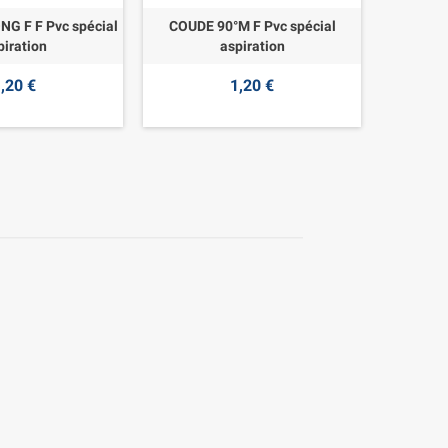
NG F F Pvc spécial
COUDE 90°M F Pvc spécial
piration
aspiration
,20 €
1,20 €