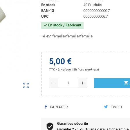
En stock
49 Produits
EAN-13
0000000000027
UPC
000000000027
En stock / Fabricant
check
Té 45° femelle/femelle/femelle
5,00 €
TTC
Livraison 48h hors week-end
shopping_cart
remove
add
zoom_out_map
PARTAGER
TWEET
Garanties sécurité
Garantie 2 / 5 ou 10 ans détails fiche article