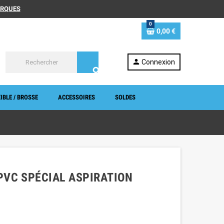
MARQUES
0
0,00 €
person
Connexion
search
IBLE / BROSSE
ACCESSOIRES
SOLDES
 PVC SPÉCIAL ASPIRATION