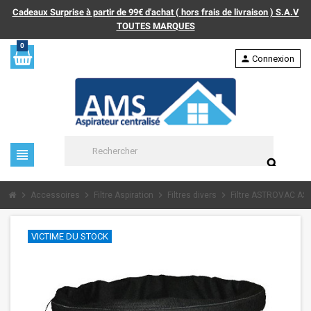
Cadeaux Surprise à partir de 99€ d'achat ( hors frais de livraison ) S.A.V
TOUTES MARQUES
0
person
Connexion
view_headline
search
chevron_right
chevron_right
chevron_right
chevron_right
Accessoires
Filtre Aspiration
Filtres divers
Filtre ASTROVAC AS
VICTIME DU STOCK