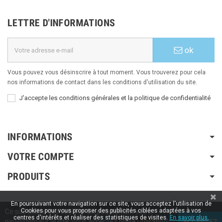
LETTRE D'INFORMATIONS
ok
Vous pouvez vous désinscrire à tout moment. Vous trouverez pour cela
nos informations de contact dans les conditions d'utilisation du site.
J'accepte les conditions générales et la politique de confidentialité
INFORMATIONS
VOTRE COMPTE
PRODUITS
En poursuivant votre navigation sur ce site, vous acceptez l'utilisation de
Copyright © 2020 / 2022 / 2023
Aspiration-ams.fr
| Fait par ESH-dev.fr
Cookies pour vous proposer des publicités ciblées adaptées à vos
Ce site utilise des cookies. En poursuivant votre
centres d'intérêts et réaliser des statistiques de visites.
En savoir plus.
navigation sur le site, vous acceptez notre utilisation
ACCEPTEZ