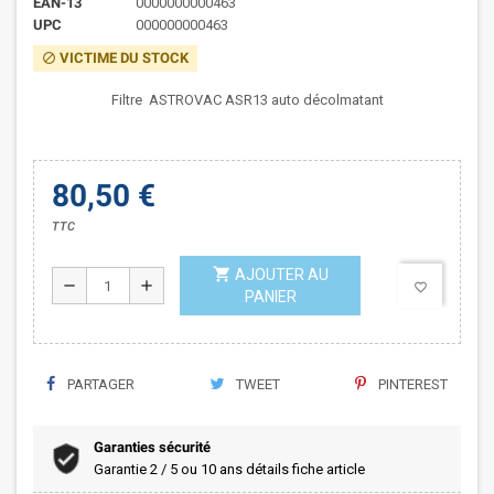
EAN-13
0000000000463
UPC
000000000463
VICTIME DU STOCK
block
Filtre ASTROVAC ASR13 auto décolmatant
80,50 €
TTC
shopping_cart
AJOUTER AU
remove
add
favorite_border
PANIER
PARTAGER
TWEET
PINTEREST
Garanties sécurité
Garantie 2 / 5 ou 10 ans détails fiche article