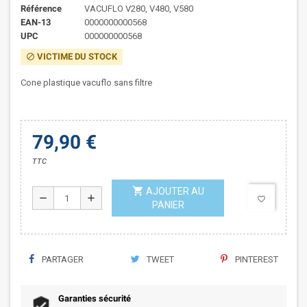
Référence
VACUFLO V280, V480, V580
EAN-13
0000000000568
UPC
000000000568
VICTIME DU STOCK
block
Cone plastique vacuflo sans filtre
79,90 €
TTC
shopping_cart
AJOUTER AU
remove
add
favorite_border
PANIER
PARTAGER
TWEET
PINTEREST
Garanties sécurité