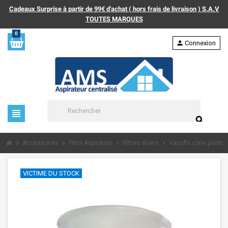
Cadeaux Surprise à partir de 99€ d'achat ( hors frais de livraison ) S.A.V
TOUTES MARQUES
0
person
Connexion
view_headline
search
chevron_right
chevron_right
chevron_right
chevron_right
Accessoires
Filtre Aspiration
Filtres divers
Vacuflo cône plastiq
VICTIME DU STOCK