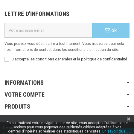
LETTRE D'INFORMATIONS
ok
Vous pouvez vous désinscrire à tout moment. Vous trouverez pour cela
nos informations de contact dans les conditions d'utilisation du site.
J'accepte les conditions générales et la politique de confidentialité
INFORMATIONS
VOTRE COMPTE
PRODUITS
En poursuivant votre navigation sur ce site, vous acceptez l'utilisation de
Copyright © 2020 / 2022 / 2023
Aspiration-ams.fr
| Fait par ESH-dev.fr
Cookies pour vous proposer des publicités ciblées adaptées à vos
Ce site utilise des cookies. En poursuivant votre
centres d'intérêts et réaliser des statistiques de visites.
En savoir plus.
navigation sur le site, vous acceptez notre utilisation
ACCEPTEZ