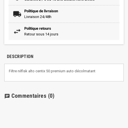
Politique de livraison
Livraison 24/48h
Politique retours
Retour sous 14 jours
DESCRIPTION
Filtre nilfisk alto centix 50 premium auto décolmatant
Commentaires
(0)
chat