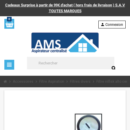
Cadeaux Surprise à partir de 99€ d'achat ( hors frais de livraison ) S.A.V
TOUTES MARQUES
0
person
Connexion
view_headline
search
chevron_right
chevron_right
chevron_right
chevron_right
Accessoires
Filtre Aspiration
Filtres divers
Filtre nilfisk alto c