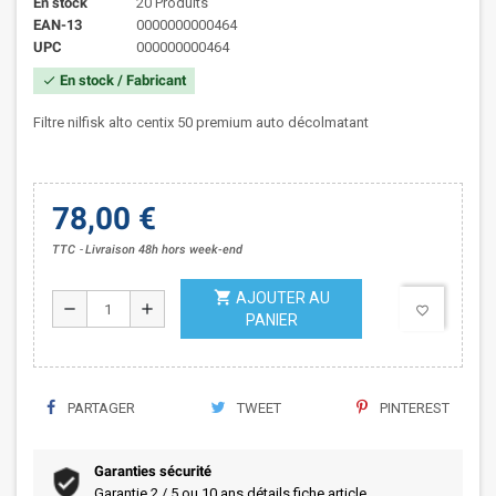
En stock
20 Produits
EAN-13
0000000000464
UPC
000000000464
En stock / Fabricant
check
Filtre nilfisk alto centix 50 premium auto décolmatant
78,00 €
TTC
Livraison 48h hors week-end
shopping_cart
AJOUTER AU
remove
add
favorite_border
PANIER
PARTAGER
TWEET
PINTEREST
Garanties sécurité
Garantie 2 / 5 ou 10 ans détails fiche article