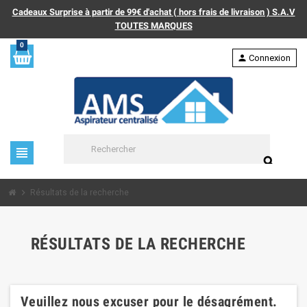
Cadeaux Surprise à partir de 99€ d'achat ( hors frais de livraison ) S.A.V
TOUTES MARQUES
0
person
Connexion
view_headline
search
chevron_right
Résultats de la recherche
RÉSULTATS DE LA RECHERCHE
Veuillez nous excuser pour le désagrément.