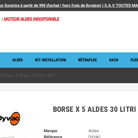
x Surprise à partir de 99€ d'achat ( hors frais de livraison ) S.A.V TOUTES 
/
MOTEUR ALDES INDISPONIBLE
ALDES
KIT INSTALLATION
RÉTRAFLEX
SACH
FLEX
Borse x 5 Aldes 30 litri + filtri
BORSE X 5 ALDES 30 LITRI 
Marque
Aldes
Référence
DYVAC