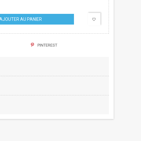
AJOUTER AU PANIER
favorite_border
PINTEREST