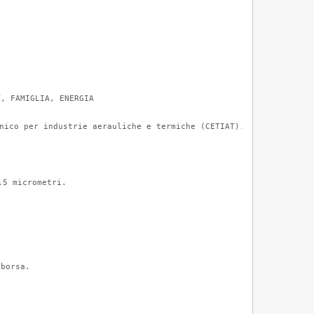
, FAMIGLIA, ENERGIA

nico per industrie aerauliche e termiche (CETIAT).

5 micrometri.



 borsa.