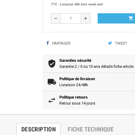
TTC
Livraison 48h hors week-end
shopping_cart
remove
add
PARTAGER
TWEET
Garanties sécurité
Garantie 2 / 5 ou 10 ans détails fiche article
Politique de livraison
Livraison 24/48h
Politique retours
Retour sous 14 jours
DESCRIPTION
FICHE TECHNIQUE