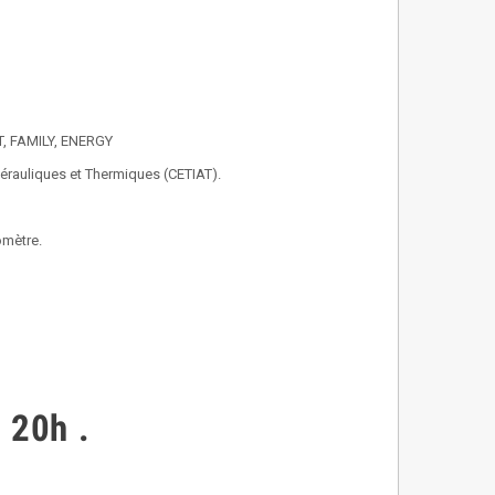
T, FAMILY, ENERGY
 Aérauliques et Thermiques (CETIAT).
omètre.
à 20h
.