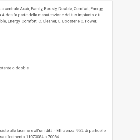
centrale Axpir, Family, Boosty, Dooble, Comfort, Energy,
a Aldes fa parte della manutenzione del tuo impianto e ti
ble, Energy, Comfort, C. Cleaner, C. Booster e C. Power.
potente o dooble
iste alle lacrime e all'umidità. - Efficienza: 95% di particelle
 Borsa riferimento 11070084 o 70084