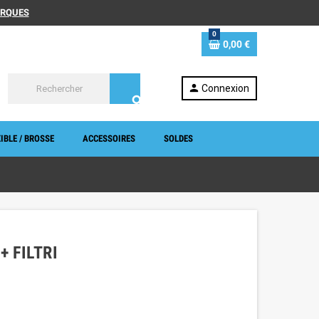
MARQUES
0
0,00 €
person
Connexion
search
IBLE / BROSSE
ACCESSOIRES
SOLDES
+ FILTRI