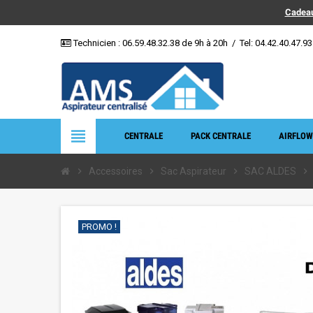
Cadeau
Technicien :
06.59.48.32.38
de 9h à 20h
/
Tel: 04.42.40.47.93
view_headline
CENTRALE
PACK CENTRALE
AIRFLOW
chevron_right
Accessoires
chevron_right
Sac Aspirateur
chevron_right
SAC ALDES
chevron_right
PROMO !