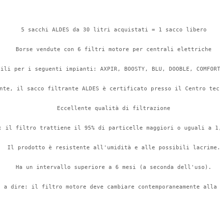
5 sacchi ALDES da 30 litri acquistati = 1 sacco libero

Borse vendute con 6 filtri motore per centrali elettriche

ili per i seguenti impianti: AXPIR, BOOSTY, BLU, DOOBLE, COMFORT
nte, il sacco filtrante ALDES è certificato presso il Centro tec
Eccellente qualità di filtrazione

: il filtro trattiene il 95% di particelle maggiori o uguali a 1,
Il prodotto è resistente all'umidità e alle possibili lacrime.
Ha un intervallo superiore a 6 mesi (a seconda dell'uso).

e a dire: il filtro motore deve cambiare contemporaneamente alla