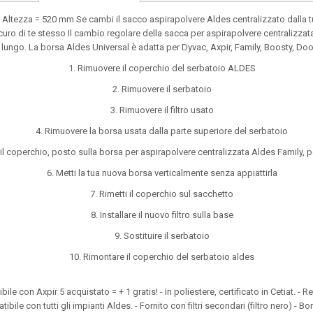
ezza = 520 mm Se cambi il sacco aspirapolvere Aldes centralizzato dalla tua 
curo di te stesso Il cambio regolare della sacca per aspirapolvere centralizzat
 lungo. La borsa Aldes Universal è adatta per Dyvac, Axpir, Family, Boosty, Doo
1. Rimuovere il coperchio del serbatoio ALDES
2. Rimuovere il serbatoio
3. Rimuovere il filtro usato
4. Rimuovere la borsa usata dalla parte superiore del serbatoio
il coperchio, posto sulla borsa per aspirapolvere centralizzata Aldes Family, 
6. Metti la tua nuova borsa verticalmente senza appiattirla
7. Rimetti il ​​coperchio sul sacchetto
8. Installare il nuovo filtro sulla base
9. Sostituire il serbatoio
10. Rimontare il coperchio del serbatoio aldes
 con Axpir 5 acquistato = + 1 gratis! - In poliestere, certificato in Cetiat. - Res
tibile con tutti gli impianti Aldes. - Fornito con filtri secondari (filtro nero) -