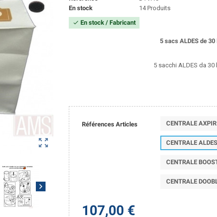
En stock
14 Produits
En stock / Fabricant
check
5 sacs ALDES de 30 l
5 sacchi ALDES da 30 li
CENTRALE AXPIR
Références Articles
zoom_out_map
CENTRALE ALDE
CENTRALE BOOS
CENTRALE DOOB
chevron_right
107,00 €