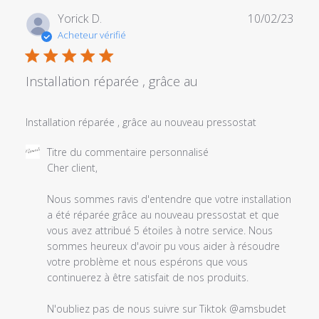
Date
Yorick D.
10/02/23
de
Acheteur vérifié
publi
Installation réparée , grâce au
Installation réparée , grâce au nouveau pressostat
Commentaires
Titre du commentaire personnalisé
du
Cher client,

propriétaire
du
Nous sommes ravis d'entendre que votre installation 
magasin
a été réparée grâce au nouveau pressostat et que 
sur
vous avez attribué 5 étoiles à notre service. Nous 
l'examen
sommes heureux d'avoir pu vous aider à résoudre 
par
votre problème et nous espérons que vous 
Titre
continuerez à être satisfait de nos produits.

du
commentaire
N'oubliez pas de nous suivre sur Tiktok @amsbudet 