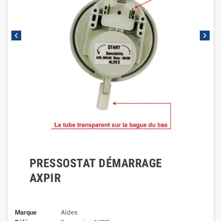
chevron_left
chevron_right
PRESSOSTAT DÉMARRAGE
AXPIR
Marque
Aldes