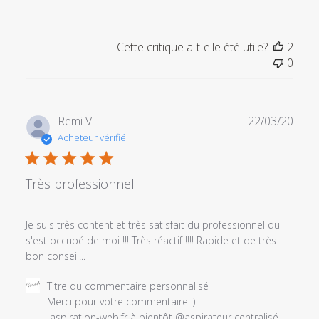
sur
l'examen
par
Cette critique a-t-elle été utile?
2
Titre
0
du
commentaire
personnalisé
le
Date
Remi V.
22/03/20
Sat
de
Acheteur vérifié
Aug
publi
01
2020
Très professionnel
Je suis très content et très satisfait du professionnel qui
s'est occupé de moi !!! Très réactif !!!! Rapide et de très
bon conseil...
Commentaires
Titre du commentaire personnalisé
du
Merci pour votre commentaire :) 

propriétaire
 aspiration-web.fr à bientôt @aspirateur centralisé 