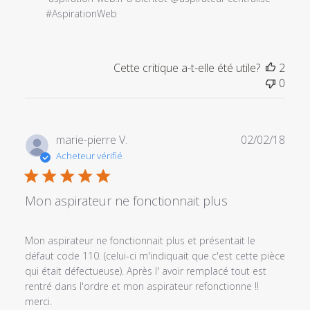
du
#AspirationWeb
magasin
sur
l'examen
Cette critique a-t-elle été utile?
2
par
0
Titre
du
commentaire
personnalisé
Date
marie-pierre V.
02/02/18
le
de
Acheteur vérifié
Sun
publi
Mar
22
Mon aspirateur ne fonctionnait plus
2020
Mon aspirateur ne fonctionnait plus et présentait le
défaut code 110. (celui-ci m'indiquait que c'est cette pièce
qui était défectueuse). Après l' avoir remplacé tout est
rentré dans l'ordre et mon aspirateur refonctionne !!
merci.