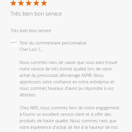
publi
Très bien bon service
Très bien bon service
Commentaires
Titre du commentaire personnalisé
du
Cher Loïc C.,

propriétaire
du
Nous sommes ravis de savoir que vous avez trouvé 
magasin
notre service de très bonne qualité lors de votre 
sur
achat du pressostat démarrage AXPIR. Nous 
l'examen
apprécions votre confiance en notre entreprise et 
par
nous sommes heureux d'avoir pu répondre à vos 
Titre
attentes.

du
commentaire
Chez AMS, nous sommes fiers de notre engagement 
personnalisé
à fournir un excellent service client et à offrir des 
le
produits de haute qualité. Nous sommes ravis que 
Mon
votre expérience d'achat ait été à la hauteur de nos 