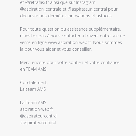
personnalisé
et @retraflex.fr ainsi que sur Instagram 
le
@aspiration_centrale et @aspirateur_central pour 
Fri
découvrir nos dernières innovations et astuces.

Feb
10
Pour toute question ou assistance supplémentaire, 
2023
n'hésitez pas à nous contacter à travers notre site de 
vente en ligne www.aspiration-web.fr. Nous sommes 
là pour vous aider et vous conseiller.

Merci encore pour votre soutien et votre confiance 
en TEAM AMS.

Cordialement,

La team AMS

La Team AMS

aspiration-web.fr

@aspirateurcentral

#aspirateurcentral