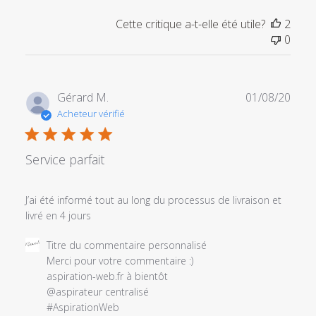
Cette critique a-t-elle été utile?
2
0
Date
Gérard M.
01/08/20
de
Acheteur vérifié
publi
Service parfait
J’ai été informé tout au long du processus de livraison et
livré en 4 jours
Commentaires
Titre du commentaire personnalisé
du
Merci pour votre commentaire :) 

propriétaire
aspiration-web.fr à bientôt

du
@aspirateur centralisé 

magasin
#AspirationWeb