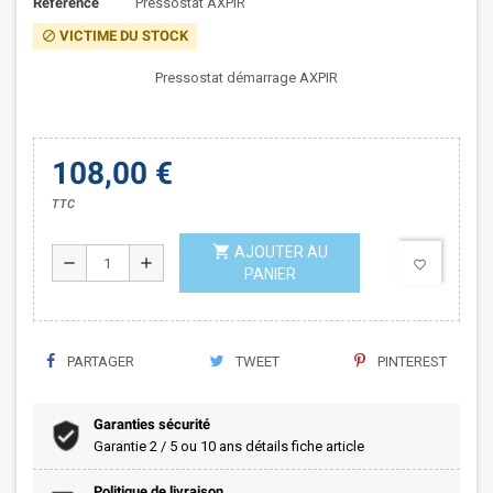
Référence
Pressostat AXPIR
VICTIME DU STOCK
block
Pressostat démarrage AXPIR
108,00 €
TTC
shopping_cart
AJOUTER AU
remove
add
favorite_border
PANIER
PARTAGER
TWEET
PINTEREST
Garanties sécurité
Garantie 2 / 5 ou 10 ans détails fiche article
Politique de livraison