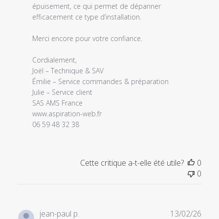
le
épuisement, ce qui permet de dépanner 
Thu
efficacement ce type d’installation.

Mar
05
Merci encore pour votre confiance.

2026
Cordialement,

Joël – Technique & SAV

Émilie – Service commandes & préparation

Julie – Service client

SAS AMS France

www.aspiration-web.fr

06 59 48 32 38
Cette critique a-t-elle été utile?
0
0
Date
jean-paul p.
13/02/26