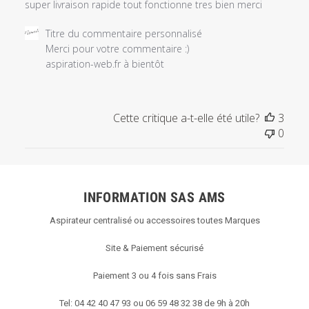
super livraison rapide tout fonctionne tres bien merci
Commentaires
Titre du commentaire personnalisé
du
Merci pour votre commentaire :) 

propriétaire
aspiration-web.fr à bientôt
du
magasin
sur
Cette critique a-t-elle été utile?
3
l'examen
0
par
Titre
du
commentaire
INFORMATION SAS AMS
personnalisé
le
Aspirateur centralisé ou accessoires toutes Marques
Wed
Dec
Site & Paiement sécurisé
18
2019
Paiement 3 ou 4 fois sans Frais
Tel: 04 42 40 47 93 ou 06 59 48 32 38 de 9h à 20h