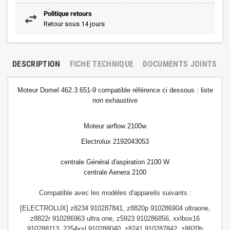
Politique retours
Retour sous 14 jours
DESCRIPTION
FICHE TECHNIQUE
DOCUMENTS JOINTS
Moteur Domel 462.3.651-9
compatible
référence ci dessous :
liste
non exhaustive
Moteur airflow 2100w
Electrolux 2192043053
centrale Général d'aspiration 2100 W
centrale Aenera 2100
Compatible avec les modèles d'appareils suivants :
[ELECTROLUX] z8234 910287841, z8820p 910286904 ultraone,
z8822r 910286963 ultra one, z5923 910286856, xxlbox16
910288113, 2254xxl 910288040, z8241 910287842, z8820b