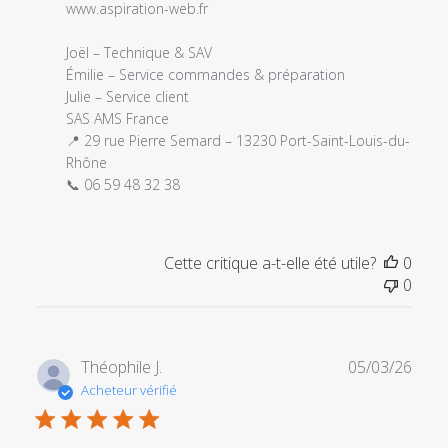
Sat
www.aspiration-web.fr
Mar
21
Joël – Technique & SAV

2026
Émilie – Service commandes & préparation

Julie – Service client

SAS AMS France

📍 29 rue Pierre Semard – 13230 Port-Saint-Louis-du-
Rhône

📞 06 59 48 32 38
Cette critique a-t-elle été utile?
0
0
Date
Théophile J.
05/03/26
de
Acheteur vérifié
publi