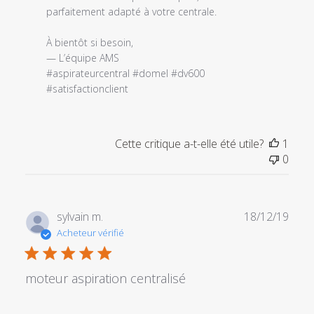
commentaire
parfaitement adapté à votre centrale.

personnalisé
le
À bientôt si besoin,

Tue
— L’équipe AMS

Jul
#aspirateurcentral #domel #dv600 
01
#satisfactionclient
2025
Cette critique a-t-elle été utile?
1
0
Date
sylvain m.
18/12/19
de
Acheteur vérifié
publi
moteur aspiration centralisé