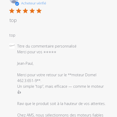
de
Acheteur vérifié
publi
top
top
Commentaires
Titre du commentaire personnalisé
du
Merci pour vos ⭐⭐⭐⭐⭐

propriétaire
du
Jean-Paul,

magasin
sur
Merci pour votre retour sur le **moteur Domel 
l'examen
462.3.651-9**.

par
Un simple “top”, mais efficace — comme le moteur 
Titre
👍

du
commentaire
Ravi que le produit soit à la hauteur de vos attentes.

personnalisé
le
Chez AMS, nous sélectionnons des moteurs fiables 