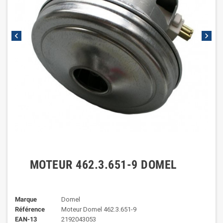
chevron_left
chevron_right
MOTEUR 462.3.651-9 DOMEL
Marque
Domel
Référence
Moteur Domel 462.3.651-9
EAN-13
2192043053