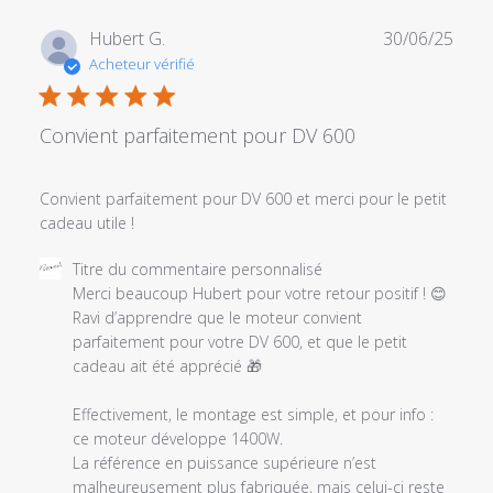
Date
Hubert G.
30/06/25
de
Acheteur vérifié
publi
Convient parfaitement pour DV 600
Convient parfaitement pour DV 600 et merci pour le petit
cadeau utile !
Commentaires
Titre du commentaire personnalisé
du
Merci beaucoup Hubert pour votre retour positif ! 😊

propriétaire
Ravi d’apprendre que le moteur convient 
du
parfaitement pour votre DV 600, et que le petit 
magasin
cadeau ait été apprécié 🎁

sur
l'examen
Effectivement, le montage est simple, et pour info : 
par
ce moteur développe 1400W.

Titre
La référence en puissance supérieure n’est 
du
malheureusement plus fabriquée, mais celui-ci reste 