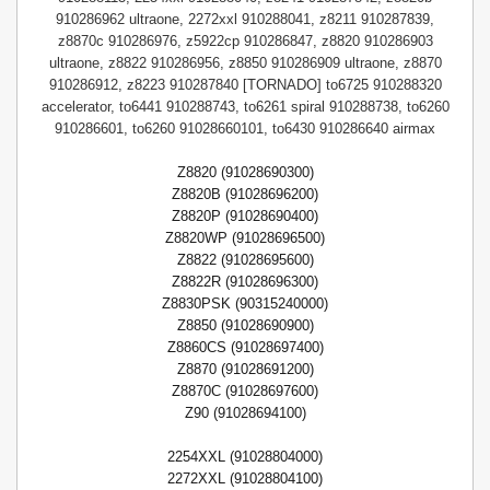
910286962 ultraone, 2272xxl 910288041, z8211 910287839,
z8870c 910286976, z5922cp 910286847, z8820 910286903
ultraone, z8822 910286956, z8850 910286909 ultraone, z8870
910286912, z8223 910287840 [TORNADO] to6725 910288320
accelerator, to6441 910288743, to6261 spiral 910288738, to6260
910286601, to6260 91028660101, to6430 910286640 airmax
Z8820 (91028690300)
Z8820B (91028696200)
Z8820P (91028690400)
Z8820WP (91028696500)
Z8822 (91028695600)
Z8822R (91028696300)
Z8830PSK (90315240000)
Z8850 (91028690900)
Z8860CS (91028697400)
Z8870 (91028691200)
Z8870C (91028697600)
Z90 (91028694100)
2254XXL (91028804000)
2272XXL (91028804100)