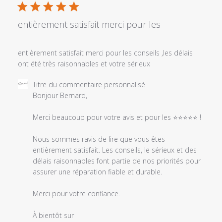
publi
entièrement satisfait merci pour les
entièrement satisfait merci pour les conseils ,les délais
ont été très raisonnables et votre sérieux
Commentaires
Titre du commentaire personnalisé
du
Bonjour Bernard,

propriétaire
du
Merci beaucoup pour votre avis et pour les ⭐⭐⭐⭐⭐ !

magasin
sur
Nous sommes ravis de lire que vous êtes 
l'examen
entièrement satisfait. Les conseils, le sérieux et des 
par
délais raisonnables font partie de nos priorités pour 
Titre
assurer une réparation fiable et durable.

du
commentaire
Merci pour votre confiance.

personnalisé
le