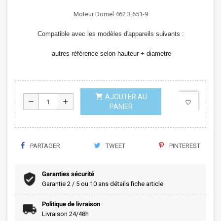
Moteur Domel 462.3.651-9
Compatible avec les modèles d'appareils suivants :
autres référence selon hauteur + diametre
shopping_cart
AJOUTER AU
remove
add
favorite_border
PANIER
PARTAGER
TWEET
PINTEREST
Garanties sécurité
Garantie 2 / 5 ou 10 ans détails fiche article
Politique de livraison
Livraison 24/48h