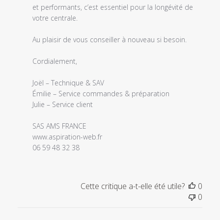
Fri
et performants, c’est essentiel pour la longévité de 
Feb
votre centrale.

13
2026
Au plaisir de vous conseiller à nouveau si besoin.

Cordialement,

Joël – Technique & SAV

Émilie – Service commandes & préparation

Julie – Service client

www.aspiration-web.fr
06 59 48 32 38
Cette critique a-t-elle été utile?
0
0