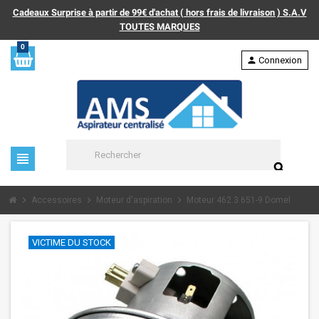
Cadeaux Surprise à partir de 99€ d'achat ( hors frais de livraison ) S.A.V
TOUTES MARQUES
0
person
Connexion
view_headline
search
chevron_right
chevron_right
chevron_right
Accessoires
Moteur d'aspiration
Moteur 462.3.651-9 Domel
VICTIME DU STOCK