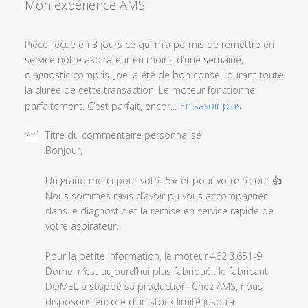
Mon expérience AMS
Pièce reçue en 3 jours ce qui m’a permis de remettre en
service notre aspirateur en moins d’une semaine,
diagnostic compris. Joël a été de bon conseil durant toute
la durée de cette transaction. Le moteur fonctionne
parfaitement. C’est parfait, encor...
En savoir plus
Commentaires
Titre du commentaire personnalisé
du
Bonjour,

propriétaire
du
Un grand merci pour votre 5⭐ et pour votre retour 👍

magasin
Nous sommes ravis d’avoir pu vous accompagner 
sur
dans le diagnostic et la remise en service rapide de 
l'examen
votre aspirateur.

par
Titre
Pour la petite information, le moteur 462.3.651-9 
du
Domel n’est aujourd’hui plus fabriqué : le fabricant 
commentaire
DOMEL a stoppé sa production. Chez AMS, nous 
personnalisé
disposons encore d’un stock limité jusqu’à 