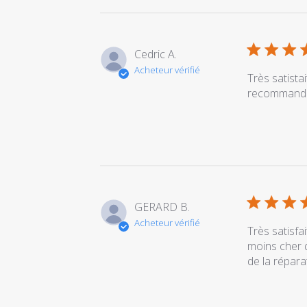
2019
Cedric A.
Acheteur vérifié
Très satista
recommander
GERARD B.
Acheteur vérifié
Très satisfa
moins cher q
de la répara