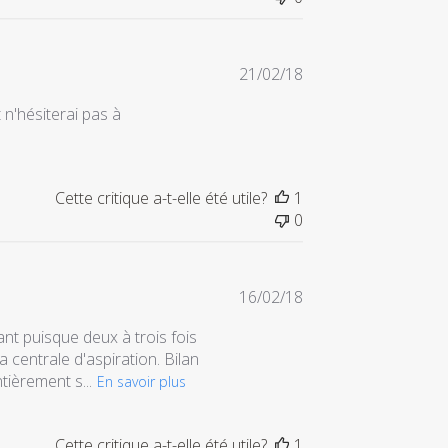
Date
21/02/18
de
 n'hésiterai pas à
publication
Cette critique a-t-elle été utile?
1
0
Date
16/02/18
de
nt puisque deux à trois fois
publication
 centrale d'aspiration. Bilan
tièrement s...
En savoir plus
Cette critique a-t-elle été utile?
1