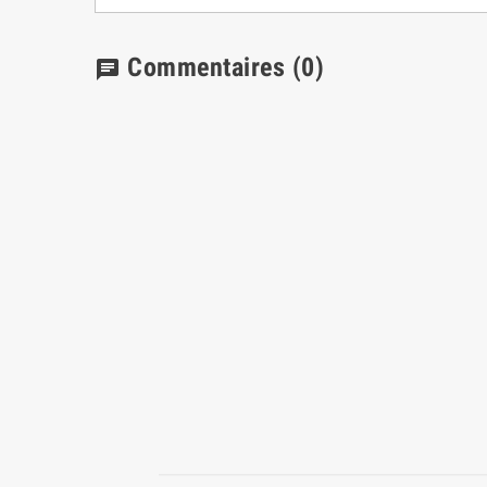
Commentaires
(0)
chat