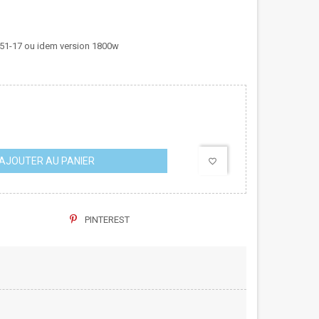
51-17 ou idem version 1800w
AJOUTER AU PANIER
favorite_border
PINTEREST