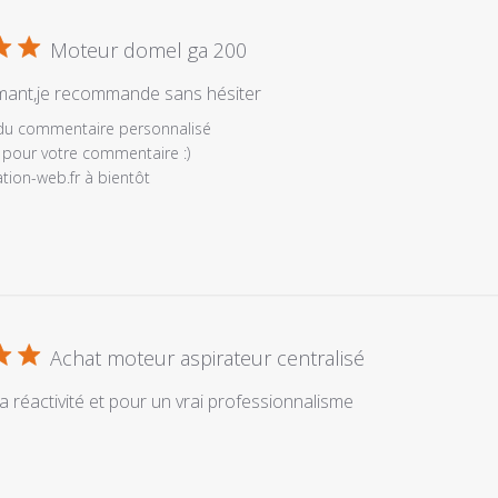
Moteur domel ga 200
mant,je recommande sans hésiter
es
 du commentaire personnalisé
 pour votre commentaire :) 

ation-web.fr à bientôt
Achat moteur aspirateur centralisé
e
é
a réactivité et pour un vrai professionnalisme