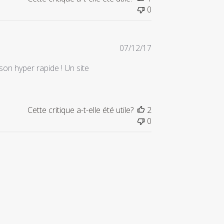
0
Date
07/12/17
de
son hyper rapide ! Un site
publication
Cette critique a-t-elle été utile?
2
0