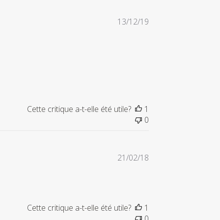
Date
13/12/19
de
publication
Cette critique a-t-elle été utile?
1
0
Date
21/02/18
de
publication
Cette critique a-t-elle été utile?
1
0