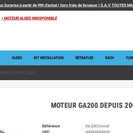
x Surprise à partir de 99€ d'achat ( hors frais de livraison ) S.A.V TOUTES 
/
MOTEUR ALDES INDISPONIBLE
ALDES
KIT INSTALLATION
RÉTRAFLEX
SACH
FLEX
A200 DEPUIS 2005
MOTEUR GA200 DEPUIS 20
Référence
Ga 200 Domel
UPC
000000000692