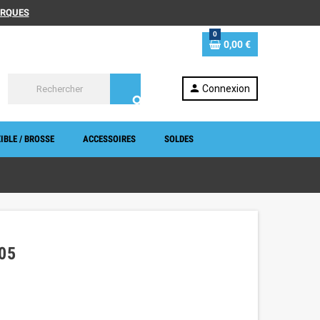
MARQUES
0
0,00 €
person
Connexion
search
IBLE / BROSSE
ACCESSOIRES
SOLDES
05