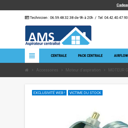
Cadeau
Technicien :
06.59.48.32.38
de 9h à 20h
/
Tel: 04.42.40.47.93
view_headline
CENTRALE
PACK CENTRALE
AIRFLOW
chevron_right
Accessoires
chevron_right
Moteur d'aspiration
chevron_right
MOTEUR G
EXCLUSIVITÉ WEB !
VICTIME DU STOCK