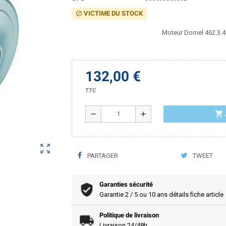
VICTIME DU STOCK
block
Moteur Domel 462.3.4
132,00 €
TTC
shopping_cart
remove
add
zoom_out_map
PARTAGER
TWEET
Garanties sécurité
Garantie 2 / 5 ou 10 ans détails fiche article
Politique de livraison
Livraison 24/48h