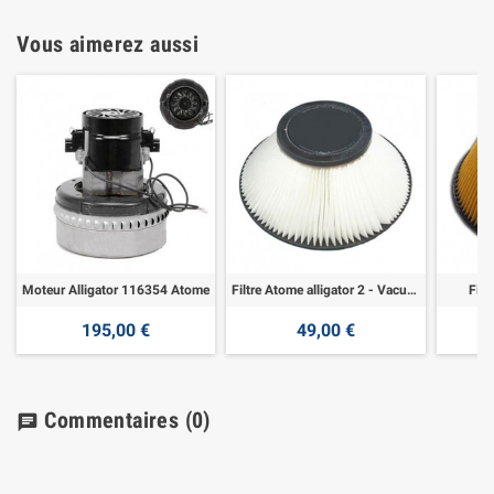
Vous aimerez aussi
Moteur Alligator 116354 Atome
Filtre Atome alligator 2 - Vacuqueen
Filt
195,00 €
49,00 €
Commentaires
(0)
chat