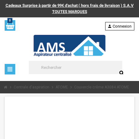
Cadeaux Surprise à partir de 99€ d'achat ( hors frais de livraison ) S.A.V
TOUTES MARQUES
0
person
Connexion
view_headline
search
chevron_right
chevron_right
chevron_right
Centrale d'aspiration
ATOME
Couvercle crême A3084 ATOME