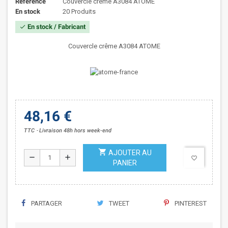
Référence
Couvercle crême A3084 ATOME
En stock
20 Produits
En stock / Fabricant
check
Couvercle crême A3084 ATOME
48,16 €
TTC
Livraison 48h hors week-end
shopping_cart
AJOUTER AU
remove
add
favorite_border
PANIER
PARTAGER
TWEET
PINTEREST