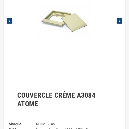
chevron_left
chevron_right
COUVERCLE CRÊME A3084
ATOME
Marque
ATOME SAV