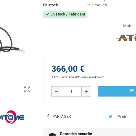
En stock
20 Produits
En stock / Fabricant
check
Moteur
366,00 €
TTC
Livraison 48h hors week-end
zoom_out_map
shopping_cart
remove
add
PARTAGER
TWEET
Garanties sécurité