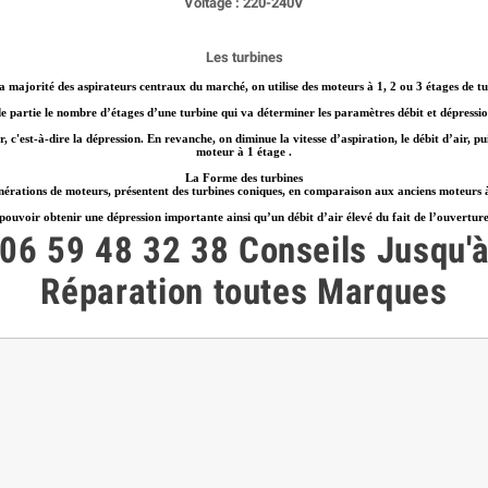
Voltage : 220-240V
Les turbines
a majorité des aspirateurs centraux du marché, on utilise des moteurs à 1, 2 ou 3 étages de tu
e partie le nombre d’étages d’une turbine qui va déterminer les paramètres débit et dépressi
, c'est-à-dire la dépression. En revanche, on diminue la vitesse d’aspiration, le débit d’air, 
moteur à 1 étage .
La Forme des turbines
nérations de moteurs, présentent des turbines coniques, en comparaison aux anciens moteurs à
voir obtenir une dépression importante ainsi qu’un débit d’air élevé du fait de l’ouverture con
06 59 48 32 38
Conseils
Jusqu'
Réparation toutes Marques