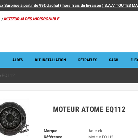
x Surprise à partir de 99€ d'achat ( hors frais de livraison ) S.A.V TOUTES 
/
MOTEUR ALDES INDISPONIBLE
ALDES
KIT INSTALLATION
RÉTRAFLEX
SACH
FLEX
e EQ112
MOTEUR ATOME EQ112
Marque
Ametek
Référence
Moteur EQ112