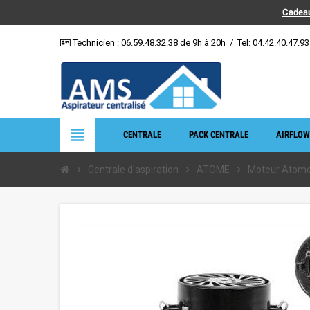
Cadeau
Technicien :
06.59.48.32.38
de 9h à 20h
/
Tel: 04.42.40.47.93
view_headline
CENTRALE
PACK CENTRALE
AIRFLOW
chevron_right
Centrale d'aspiration
chevron_right
ATOME
chevron_right
Moteur Atom