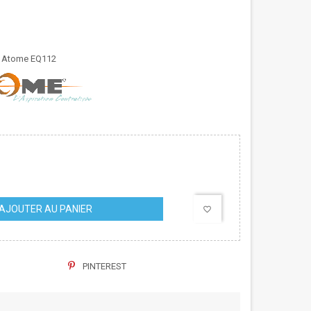
 Atome EQ112
AJOUTER AU PANIER
favorite_border
PINTEREST