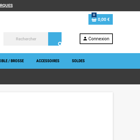
MARQUES
0
0,00 €
person
Connexion
search
IBLE / BROSSE
ACCESSOIRES
SOLDES