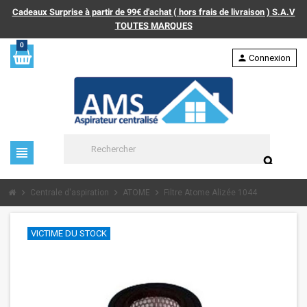
Cadeaux Surprise à partir de 99€ d'achat ( hors frais de livraison ) S.A.V
TOUTES MARQUES
0
person
Connexion
view_headline
search
chevron_right
chevron_right
chevron_right
Centrale d'aspiration
ATOME
Filtre Atome Alizée 1044
VICTIME DU STOCK