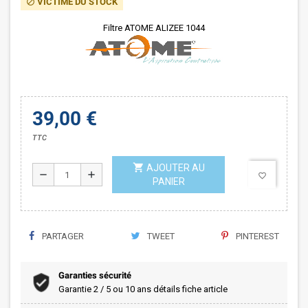
VICTIME DU STOCK
block
Filtre ATOME ALIZEE 1044
39,00 €
TTC
shopping_cart
AJOUTER AU
remove
add
favorite_border
PANIER
PARTAGER
TWEET
PINTEREST
Garanties sécurité
Garantie 2 / 5 ou 10 ans détails fiche article