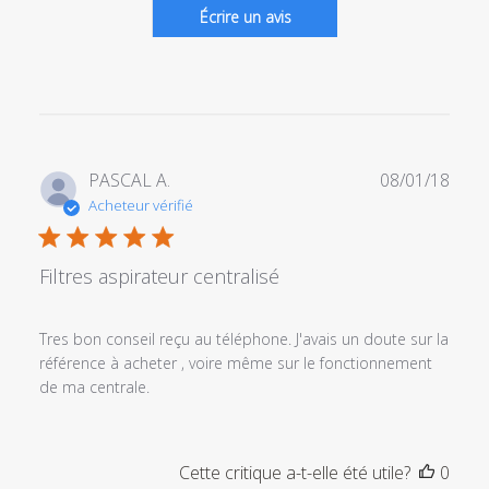
Écrire un avis
Date
PASCAL A.
08/01/18
de
Acheteur vérifié
publi
Filtres aspirateur centralisé
Tres bon conseil reçu au téléphone. J'avais un doute sur la
référence à acheter , voire même sur le fonctionnement
de ma centrale.
Cette critique a-t-elle été utile?
0