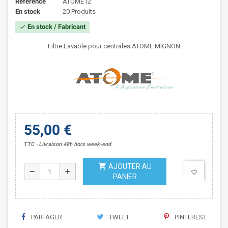
Référence
ATOME12
En stock
20 Produits
En stock / Fabricant
check
Filtre Lavable pour centrales ATOME MIGNON
55,00 €
TTC
Livraison 48h hors week-end
shopping_cart
AJOUTER AU
remove
add
favorite_border
PANIER
PARTAGER
TWEET
PINTEREST