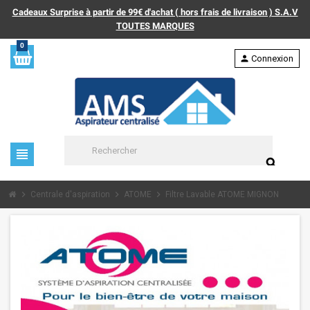
Cadeaux Surprise à partir de 99€ d'achat ( hors frais de livraison ) S.A.V
TOUTES MARQUES
0
person
Connexion
view_headline
search
chevron_right
chevron_right
chevron_right
Centrale d'aspiration
ATOME
Filtre Lavable ATOME MIGNON