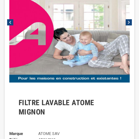
chevron_left
chevron_right
FILTRE LAVABLE ATOME
MIGNON
Marque
ATOME SAV