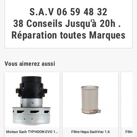
S.A.V
06 59 48 32
38
Conseils
Jusqu'à 20h
.
Réparation toutes Marques
Vous aimerez aussi
Moteur Sach TYPHOON EVO 160 LED et LCD
Filtre Hepa SachVac 1.6
Filtre