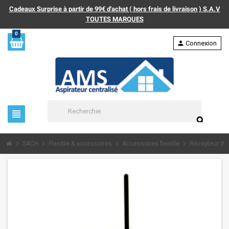
Cadeaux Surprise à partir de 99€ d'achat ( hors frais de livraison ) S.A.V
TOUTES MARQUES
0
person
Connexion
view_headline
search
chevron_right
chevron_right
chevron_right
chevron_right
SACH
Flexible & accessoires
Accessoires flexible
Récepteur Wi