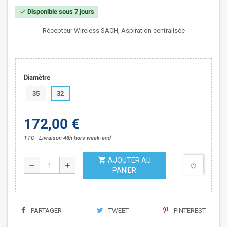
Disponible sous 7 jours
check
Récepteur Wireless SACH, Aspiration centralisée
Diamètre
35
32
172,00 €
TTC
Livraison 48h hors week-end
shopping_cart
AJOUTER AU
remove
add
favorite_border
PANIER
PARTAGER
TWEET
PINTEREST