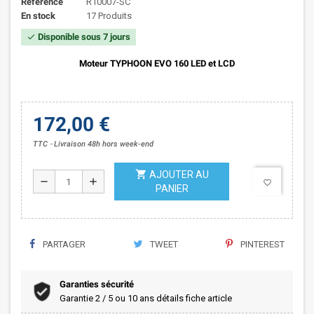
Référence
R10007-SC
En stock
17 Produits
Disponible sous 7 jours
check
Moteur TYPHOON EVO 160 LED et LCD
172,00 €
TTC
Livraison 48h hors week-end
shopping_cart
AJOUTER AU
remove
add
favorite_border
PANIER
PARTAGER
TWEET
PINTEREST
Garanties sécurité
Garantie 2 / 5 ou 10 ans détails fiche article