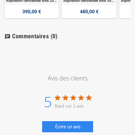
Aspiration centralisée Ams 200 - 1400w
Aspiration centralisée Ams 300 - 1600w
390,00 €
480,00 €
Commentaires
(0)
chat
Avis des clients
5
Basé sur 2 avis
Écrire un avis