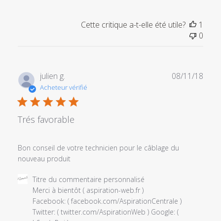
l'examen
par
Cette critique a-t-elle été utile?
1
Titre
0
du
commentaire
personnalisé
le
Date
julien g.
08/11/18
Tue
de
Acheteur vérifié
May
publi
05
2020
Trés favorable
Bon conseil de votre technicien pour le câblage du
nouveau produit
Commentaires
Titre du commentaire personnalisé
du
Merci à bientôt ( aspiration-web.fr )

propriétaire
Facebook: ( facebook.com/AspirationCentrale ) 
du
Twitter: ( twitter.com/AspirationWeb ) Google: ( 