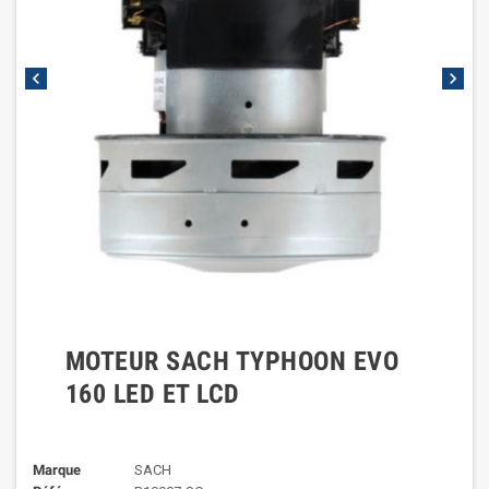
chevron_left
chevron_right
MOTEUR SACH TYPHOON EVO
160 LED ET LCD
Marque
SACH