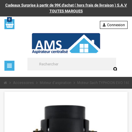
Cadeaux Surprise à partir de 99€ d'achat ( hors frais de livraison ) S.A.V
TOUTES MARQUES
0
person
Connexion
view_headline
search
chevron_right
chevron_right
chevron_right
Accessoires
Moteur d'aspiration
Moteur Sach TYPHOON EVO 160 L