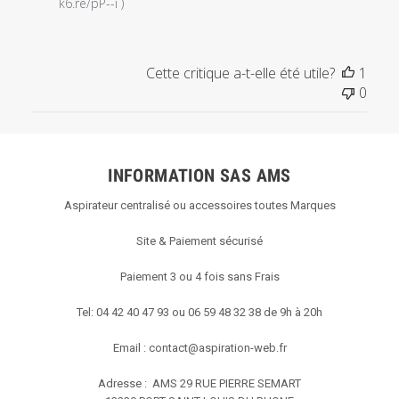
magasin
k6.re/pP--i )
sur
l'examen
par
Cette critique a-t-elle été utile?
1
Titre
0
du
commentaire
personnalisé
le
INFORMATION SAS AMS
Thu
Nov
Aspirateur centralisé ou accessoires toutes Marques
08
2018
Site & Paiement sécurisé
Paiement 3 ou 4 fois sans Frais
Tel: 04 42 40 47 93 ou 06 59 48 32 38 de 9h à 20h
Email :
contact@aspiration-web.fr
Adresse : AMS
29 RUE PIERRE SEMART