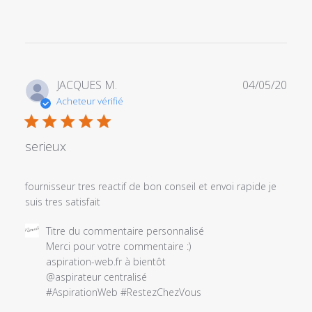
Date
JACQUES M.
04/05/20
de
Acheteur vérifié
publi
serieux
fournisseur tres reactif de bon conseil et envoi rapide je
suis tres satisfait
Commentaires
Titre du commentaire personnalisé
du
Merci pour votre commentaire :) 

propriétaire
aspiration-web.fr à bientôt

du
@aspirateur centralisé 

magasin
#AspirationWeb #RestezChezVous
sur