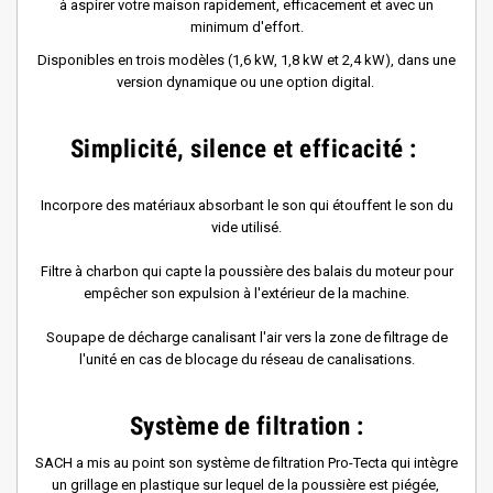
à aspirer votre maison rapidement, efficacement et avec un
minimum d'effort.
Disponibles en trois modèles (1,6 kW, 1,8 kW et 2,4 kW), dans une
version dynamique ou une option digital.
Simplicité, silence et efficacité :
Incorpore des matériaux absorbant le son qui étouffent le son du
vide utilisé.
Filtre à charbon qui capte la poussière des balais du moteur pour
empêcher son expulsion à l'extérieur de la machine.
Soupape de décharge canalisant l'air vers la zone de filtrage de
l'unité en cas de blocage du réseau de canalisations.
Syst
è
me de filtration :
SACH a mis au point son syst
è
me de filtration Pro-Tecta qui int
è
gre
un grillage en plastique sur lequel de la poussi
è
re est piégée,