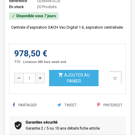
Référence
UD6004-SC/E
En stock
20 Produits
Disponible sous 7 jours
check
Centrale d'aspiration SACH Vac Digital 1.6, aspiration centralisée
978,50 €
TTC
Livraison 48h hors week-end
shopping_cart
AJOUTER AU
remove
add
favorite_border
PANIER
PARTAGER
TWEET
PINTEREST
Garanties sécurité
Garantie 2 / 5 ou 10 ans détails fiche article