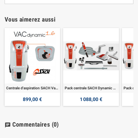
Vous aimerez aussi
Centrale d'aspiration SACH Vac Dynamic 1.6
Pack centrale SACH Dynamic 1.6+Kit Family 8M
899,00 €
1 088,00 €
Commentaires
(0)
chat