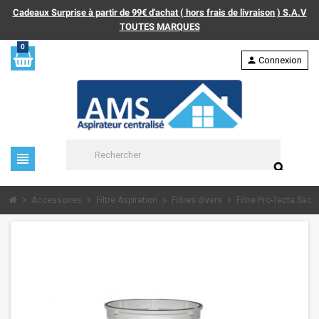
Cadeaux Surprise à partir de 99€ d'achat ( hors frais de livraison ) S.A.V
TOUTES MARQUES
0
person
Connexion
view_headline
search
chevron_right
chevron_right
chevron_right
chevron_right
Accessoires
Filtre Aspiration
Filtres divers
Filtre Pro-Tecta Sac