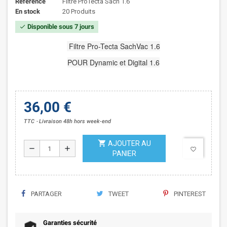
Référence
Filtre ProTecta Sach 1.6
En stock
20 Produits
Disponible sous 7 jours
check
Filtre Pro-Tecta SachVac 1.6
POUR Dynamic et Digital 1.6
36,00 €
TTC
Livraison 48h hors week-end
shopping_cart
AJOUTER AU
remove
add
favorite_border
PANIER
PARTAGER
TWEET
PINTEREST
Garanties sécurité