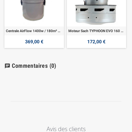
Centrale AirFlow 1400w / 180m² Garantie 5 ans
Moteur Sach TYPHOON EVO 160 LED et LCD
369,00 €
172,00 €
Commentaires
(0)
chat
Avis des clients