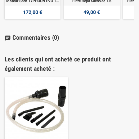
Moteur Sach TYPHOON EVO 160 LED et LCD
Filtre Hepa SachVac 1.6
Filtre
172,00 €
49,00 €
Commentaires
(0)
chat
Les clients qui ont acheté ce produit ont
également acheté :