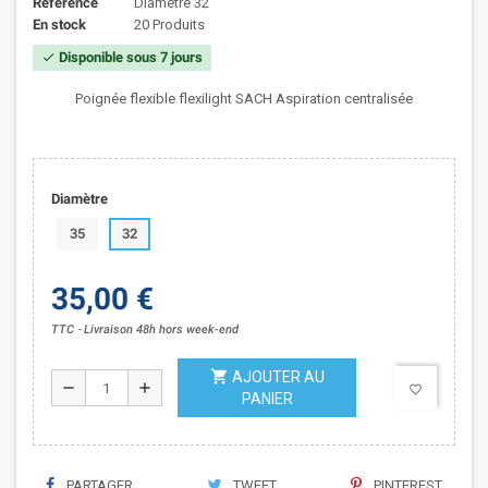
Référence
Diamètre 32
En stock
20 Produits
Disponible sous 7 jours
check
Poignée flexible flexilight SACH Aspiration centralisée
Diamètre
35
32
35,00 €
TTC
Livraison 48h hors week-end
shopping_cart
AJOUTER AU
remove
add
favorite_border
PANIER
PARTAGER
TWEET
PINTEREST