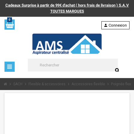
Cadeaux Surprise à partir de 99€ d'achat ( hors frais de livraison ) S.A.V
TOUTES MARQUES
0
person
Connexion
view_headline
search
chevron_right
chevron_right
chevron_right
chevron_right
SACH
Flexible & accessoires
Accessoires flexible
Poignée flexib