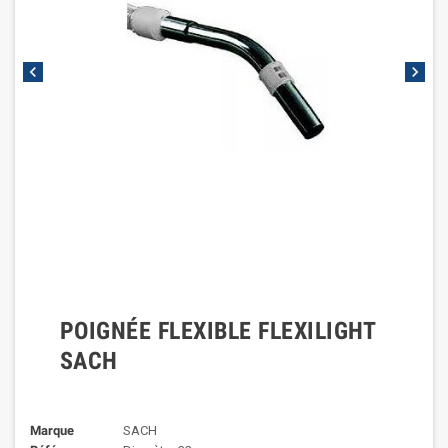
chevron_left
chevron_right
POIGNÉE FLEXIBLE FLEXILIGHT
SACH
Marque
SACH