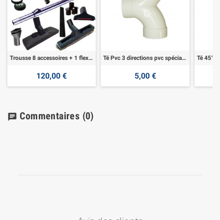
Trousse 8 accessoires + 1 flexible 7,60 m
Té Pvc 3 directions pvc spécial aspiration
120,00 €
5,00 €
Commentaires
(0)
chat