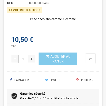
UPC
000000000415
VICTIME DU STOCK
block
Prise déco abs chromé & chromé
10,50 €
TTC
shopping_cart
AJOUTER AU
remove
add
favorite_border
PANIER
PARTAGER
TWEET
PINTEREST
Garanties sécurité
Garantie 2 / 5 ou 10 ans détails fiche article