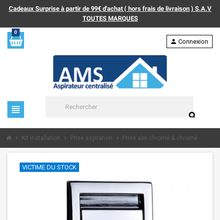
Cadeaux Surprise à partir de 99€ d'achat ( hors frais de livraison ) S.A.V
TOUTES MARQUES
0
person
Connexion
view_headline
search
chevron_right
chevron_right
chevron_right
Kit installation
Prise aspiration
Prise abs chromé & chromé
VICTIME DU STOCK