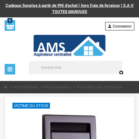
Cadeaux Surprise à partir de 99€ d'achat ( hors frais de livraison ) S.A.V
TOUTES MARQUES
0
person
Connexion
view_headline
search
chevron_right
chevron_right
chevron_right
Kit installation
Prise aspiration
Prise déco abs anthracite
VICTIME DU STOCK