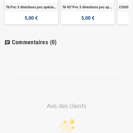
Té Pvc 3 directions pvc spécial aspiration
Té 45°Pvc 3 directions pvc spécial aspiration
5,00 €
5,00 €
Commentaires
(0)
chat
Avis des clients