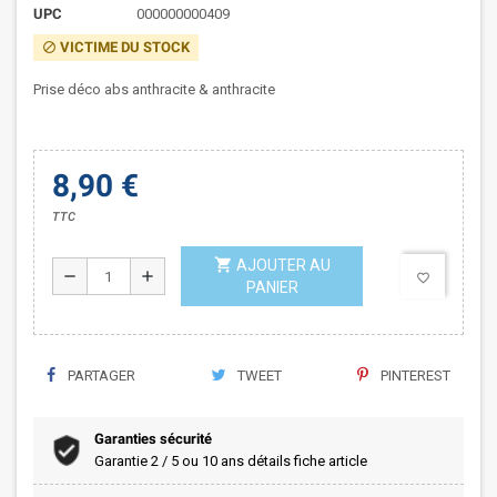
UPC
000000000409
VICTIME DU STOCK
block
Prise déco abs anthracite & anthracite
8,90 €
TTC
shopping_cart
AJOUTER AU
remove
add
favorite_border
PANIER
PARTAGER
TWEET
PINTEREST
Garanties sécurité
Garantie 2 / 5 ou 10 ans détails fiche article