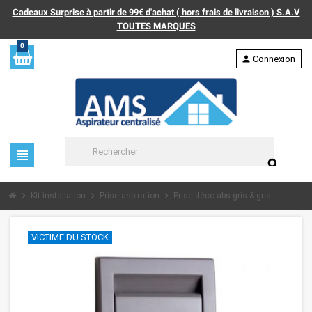
Cadeaux Surprise à partir de 99€ d'achat ( hors frais de livraison ) S.A.V
TOUTES MARQUES
0
person
Connexion
view_headline
search
chevron_right
chevron_right
chevron_right
Kit installation
Prise aspiration
Prise déco abs gris & gris
VICTIME DU STOCK