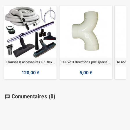
Trousse 8 accessoires + 1 flexible 7,60 m
Té Pvc 3 directions pvc spécial aspiration
120,00 €
5,00 €
Commentaires
(0)
chat