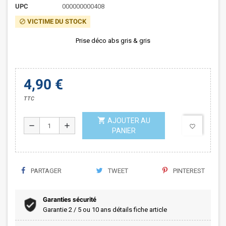
UPC
000000000408
VICTIME DU STOCK
block
Prise déco abs gris & gris
4,90 €
TTC
shopping_cart
AJOUTER AU
remove
add
favorite_border
PANIER
PARTAGER
TWEET
PINTEREST
Garanties sécurité
Garantie 2 / 5 ou 10 ans détails fiche article