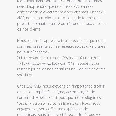
du
Merci infiniment pour vos 5 étoiles ! Nous sommes 
propriétaire
ravis d'apprendre que nos prises PVC carrées 
du
correspondent exactement à vos attentes. Chez SAS 
magasin
AMS, nous nous efforçons toujours de fournir des 
sur
produits de haute qualité qui répondent aux besoins 
l'examen
de nos clients.

par
Titre
Nous tenons à rappeler à tous nos clients que nous 
du
sommes présents sur les réseaux sociaux. Rejoignez-
commentaire
nous sur Facebook 
personnalisé
(https://www.facebook.com/AspirationCentrale) et 
le
TikTok (https://www.tiktok.com/@amsbudet) pour 
Thu
rester à jour avec nos dernières nouveautés et offres 
Jun
spéciales.

08
2023
Chez SAS AMS, nous croyons en l'importance d'offrir 
des prix compétitifs en ligne, accompagnés de 
conseils d'experts. C'est pourquoi notre slogan est 
"Les prix du web, les conseils en plus". Nous nous 
engageons à vous offrir une expérience de 
magasinage satisfaisante et à répondre à tous vos 