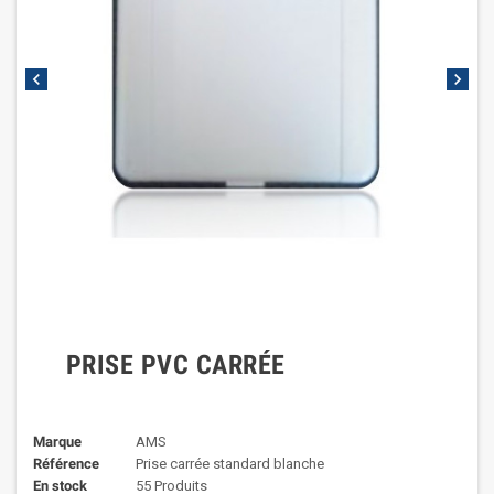
chevron_left
chevron_right
PRISE PVC CARRÉE
Marque
AMS
Référence
Prise carrée standard blanche
En stock
55 Produits