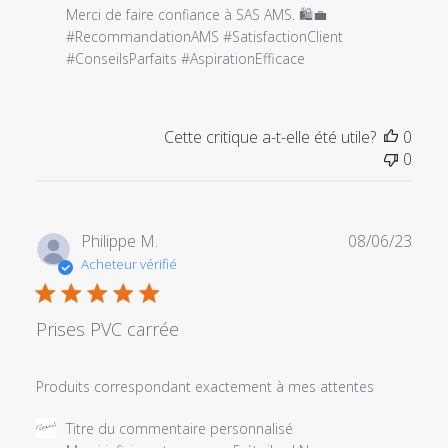
Dec
Merci de faire confiance à SAS AMS. 🛍️💼 
03
#RecommandationAMS #SatisfactionClient 
2023
#ConseilsParfaits #AspirationEfficace
Cette critique a-t-elle été utile?
0
0
Date
Philippe M.
08/06/23
de
Acheteur vérifié
publi
Prises PVC carrée
Produits correspondant exactement à mes attentes
Commentaires
Titre du commentaire personnalisé