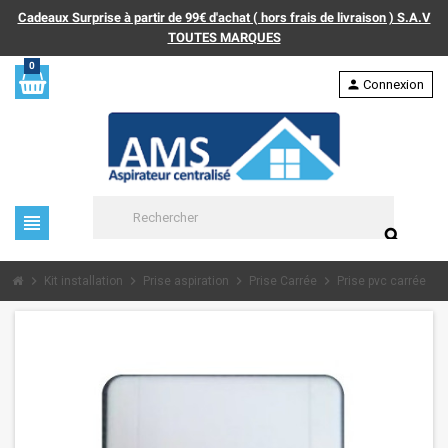
Cadeaux Surprise à partir de 99€ d'achat ( hors frais de livraison ) S.A.V
TOUTES MARQUES
0
person
Connexion
view_headline
search
chevron_right
chevron_right
chevron_right
chevron_right
Kit installation
Prise aspiration
Prise Carrée
Prise pvc carrée