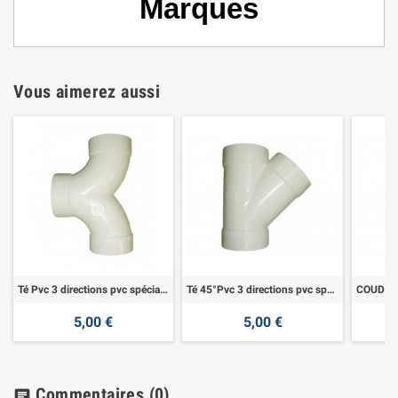
Marques
Vous aimerez aussi
Té Pvc 3 directions pvc spécial aspiration
Té 45°Pvc 3 directions pvc spécial aspiration
5,00 €
5,00 €
Commentaires
(0)
chat