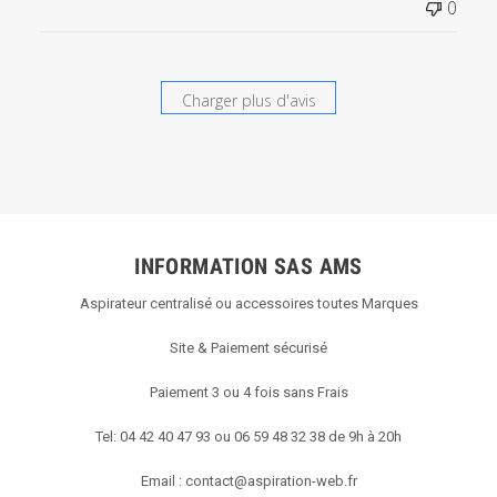
0
Titre
du
commentaire
personnalisé
Charger plus d'avis
le
Wed
Feb
05
2020
INFORMATION SAS AMS
Aspirateur centralisé ou accessoires toutes Marques
Site & Paiement sécurisé
Paiement 3 ou 4 fois sans Frais
Tel: 04 42 40 47 93 ou 06 59 48 32 38 de 9h à 20h
Email :
contact@aspiration-web.fr