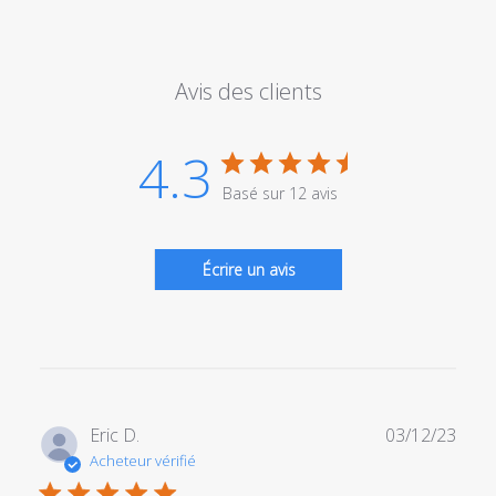
Avis des clients
4.3
Basé sur 12 avis
Écrire un avis
Date
Eric D.
03/12/23
de
Acheteur vérifié
publi