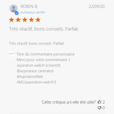
Mon
Date
ROBIN B.
22/09/20
Oct
de
Acheteur vérifié
10
publi
2022
Très réactif, bons conseils. Parfait.
Très réactif, bons conseils. Parfait.
Commentaires
Titre du commentaire personnalisé
du
Merci pour votre commentaire :)

propriétaire
aspiration-web.fr à bientôt

du
@aspirateur centralisé

magasin
#AspirationWeb

sur
AMS:[aspiration-web.fr/]
l'examen
par
Titre
Cette critique a-t-elle été utile?
2
du
0
commentaire