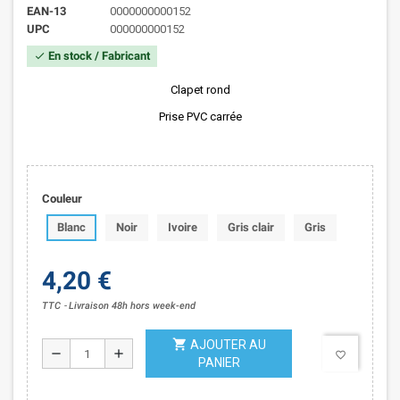
EAN-13
0000000000152
UPC
000000000152
En stock / Fabricant
check
Clapet rond
Prise PVC carrée
Couleur
Blanc
Noir
Ivoire
Gris clair
Gris
4,20 €
TTC
Livraison 48h hors week-end
shopping_cart
AJOUTER AU
remove
add
favorite_border
PANIER