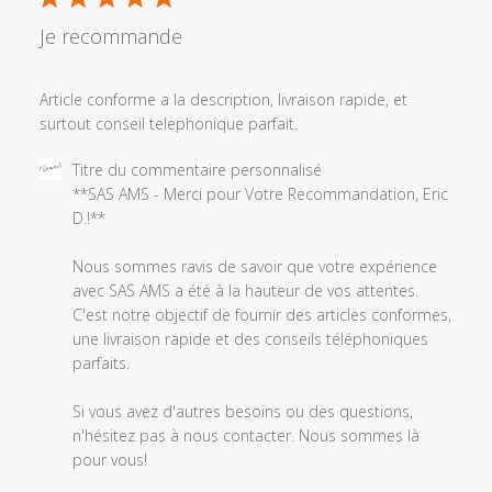
Je recommande
Article conforme a la description, livraison rapide, et
surtout conseil telephonique parfait.
Commentaires
Titre du commentaire personnalisé
du
**SAS AMS - Merci pour Votre Recommandation, Eric 
propriétaire
D.!**

du
magasin
Nous sommes ravis de savoir que votre expérience 
sur
avec SAS AMS a été à la hauteur de vos attentes. 
l'examen
C'est notre objectif de fournir des articles conformes, 
par
une livraison rapide et des conseils téléphoniques 
Titre
parfaits.

du
commentaire
Si vous avez d'autres besoins ou des questions, 
personnalisé
n'hésitez pas à nous contacter. Nous sommes là 
le
pour vous!

Sun