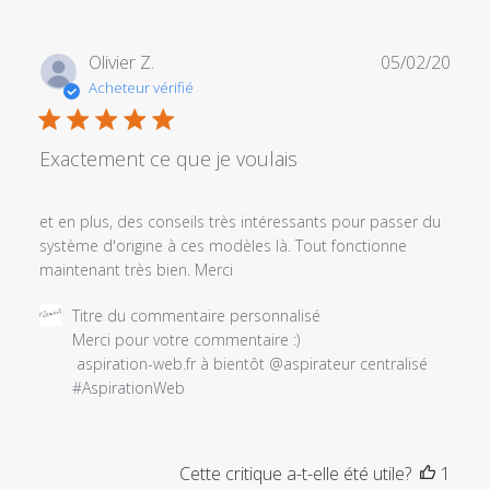
personnalisé
le
Tue
Date
Olivier Z.
05/02/20
Sep
de
Acheteur vérifié
22
publi
2020
Exactement ce que je voulais
et en plus, des conseils très intéressants pour passer du
système d'origine à ces modèles là. Tout fonctionne
maintenant très bien. Merci
Commentaires
Titre du commentaire personnalisé
du
Merci pour votre commentaire :) 

propriétaire
 aspiration-web.fr à bientôt @aspirateur centralisé 
du
#AspirationWeb
magasin
sur
l'examen
Cette critique a-t-elle été utile?
1
par