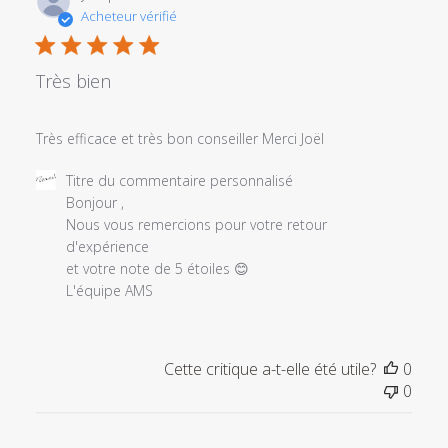
de
Acheteur vérifié
publi
Très bien
Très efficace et très bon conseiller Merci Joël
Commentaires
Titre du commentaire personnalisé
du
Bonjour ,

propriétaire
Nous vous remercions pour votre retour 
du
d'expérience 

magasin
et votre note de 5 étoiles 😊

sur
L'équipe AMS
l'examen
par
Titre
Cette critique a-t-elle été utile?
0
du
0
commentaire
personnalisé
le