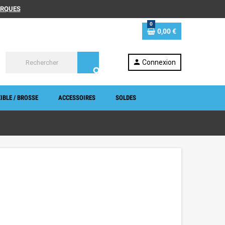
MARQUES
0
0,00 €
person
Connexion
search
IBLE / BROSSE
ACCESSOIRES
SOLDES