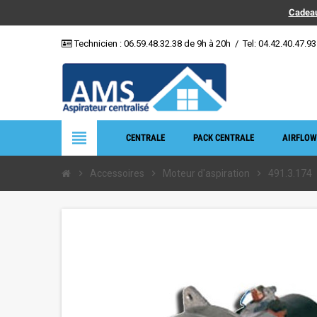
Cadeau
Technicien :
06.59.48.32.38
de 9h à 20h
/
Tel: 04.42.40.47.93
view_headline
CENTRALE
PACK CENTRALE
AIRFLOW
chevron_right
Accessoires
chevron_right
Moteur d'aspiration
chevron_right
491.3.174