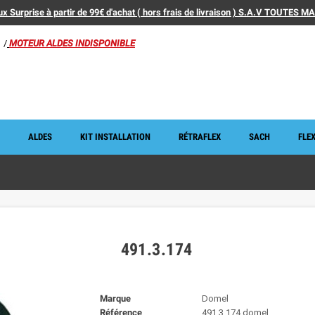
x Surprise à partir de 99€ d'achat ( hors frais de livraison ) S.A.V TOUTES 
/
MOTEUR ALDES INDISPONIBLE
ALDES
KIT INSTALLATION
RÉTRAFLEX
SACH
FLEX
491.3.174
Marque
Domel
Référence
491.3.174 domel