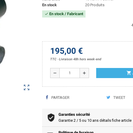
En stock
20 Produits
En stock / Fabricant
check
4
195,00 €
TTC
Livraison 48h hors week-end
shopping_cart
remove
add
zoom_out_map
PARTAGER
TWEET
Garanties sécurité
Garantie 2 / 5 ou 10 ans détails fiche article
Politique de livraison