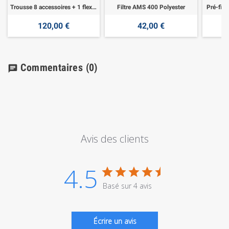
Trousse 8 accessoires + 1 flexible 7,60 m
Filtre AMS 400 Polyester
Pré-filt
120,00 €
42,00 €
Commentaires
(0)
chat
Avis des clients
4.5
Basé sur 4 avis
Écrire un avis