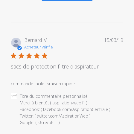
Date
Bernard M.
15/03/19
de
Acheteur vérifié
publi
sacs de protection filtre d'aspirateur
commande facile livraison rapide
Commentaires
Titre du commentaire personnalisé
du
Merci à bientôt ( aspiration-web.fr ) 

propriétaire
Facebook: ( facebook.com/AspirationCentrale ) 

du
Twitter: ( twitter.com/AspirationWeb )

magasin
Google: ( k6.re/pP--i )
sur