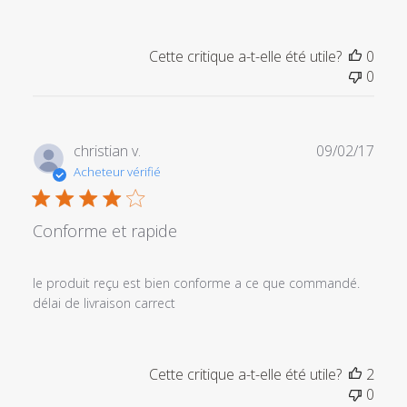
personnalisé
le
Thu
Cette critique a-t-elle été utile?
0
Sep
0
30
2021
Date
christian v.
09/02/17
de
Acheteur vérifié
publi
Conforme et rapide
le produit reçu est bien conforme a ce que commandé.
délai de livraison carrect
Cette critique a-t-elle été utile?
2
0