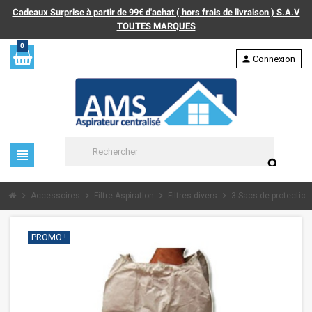
Cadeaux Surprise à partir de 99€ d'achat ( hors frais de livraison ) S.A.V
TOUTES MARQUES
0
person
Connexion
view_headline
search
chevron_right
chevron_right
chevron_right
chevron_right
Accessoires
Filtre Aspiration
Filtres divers
3 Sacs de protection f
PROMO !