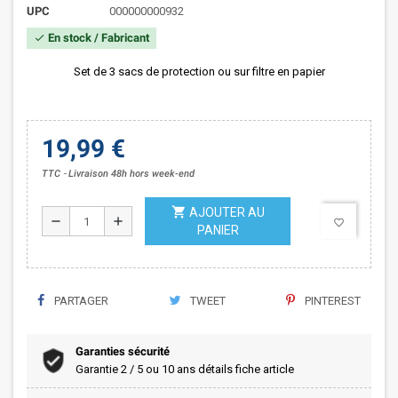
UPC
000000000932
En stock / Fabricant
check
Set de 3 sacs de protection ou sur filtre en papier
19,99 €
TTC
Livraison 48h hors week-end
shopping_cart
AJOUTER AU
remove
add
favorite_border
PANIER
PARTAGER
TWEET
PINTEREST
Garanties sécurité
Garantie 2 / 5 ou 10 ans détails fiche article