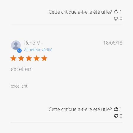
l'examen
par
Cette critique a-t-elle été utile?
1
Titre
0
du
commentaire
personnalisé
le
Date
René M.
18/06/18
Fri
de
Acheteur vérifié
Mar
publi
15
2019
excellent
excellent
Cette critique a-t-elle été utile?
1
0