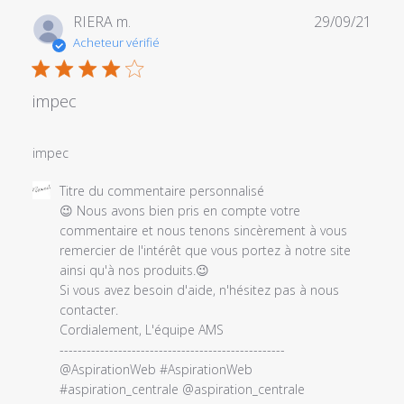
Date
RIERA m.
29/09/21
de
Acheteur vérifié
publi
impec
impec
Commentaires
Titre du commentaire personnalisé
du
😉 Nous avons bien pris en compte votre 
propriétaire
commentaire et nous tenons sincèrement à vous 
du
remercier de l'intérêt que vous portez à notre site 
magasin
ainsi qu'à nos produits.😉

sur
Si vous avez besoin d'aide, n'hésitez pas à nous 
l'examen
contacter.

par
Cordialement, L'équipe AMS

Titre
--------------------------------------------------

du
@AspirationWeb #AspirationWeb 
commentaire
#aspiration_centrale @aspiration_centrale