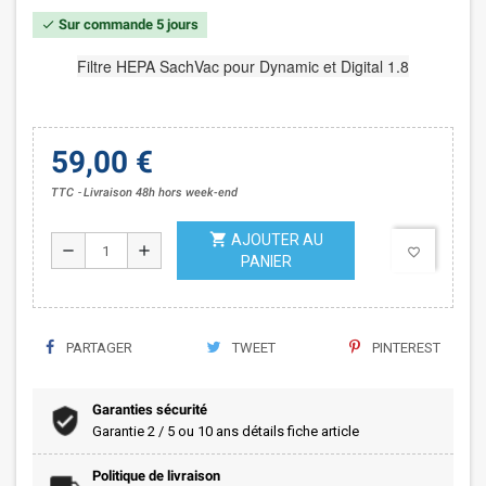
Sur commande 5 jours
check
Filtre HEPA SachVac pour Dynamic et Digital 1.8
59,00 €
TTC
Livraison 48h hors week-end
shopping_cart
AJOUTER AU
remove
add
favorite_border
PANIER
PARTAGER
TWEET
PINTEREST
Garanties sécurité
Garantie 2 / 5 ou 10 ans détails fiche article
Politique de livraison