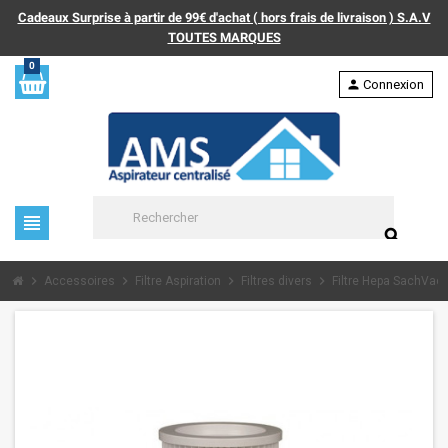
Cadeaux Surprise à partir de 99€ d'achat ( hors frais de livraison ) S.A.V
TOUTES MARQUES
0
person
Connexion
view_headline
search
chevron_right
chevron_right
chevron_right
chevron_right
Accessoires
Filtre Aspiration
Filtres divers
Filtre Hepa SachVac 