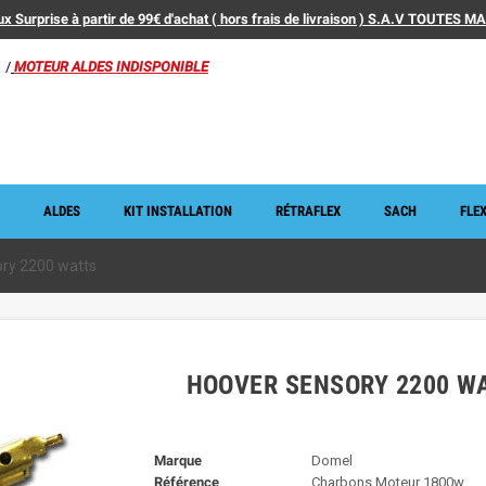
x Surprise à partir de 99€ d'achat ( hors frais de livraison ) S.A.V TOUTES 
/
MOTEUR ALDES INDISPONIBLE
ALDES
KIT INSTALLATION
RÉTRAFLEX
SACH
FLEX
ory 2200 watts
HOOVER SENSORY 2200 W
Marque
Domel
Référence
Charbons Moteur 1800w